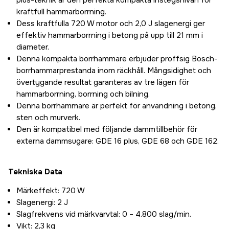
plus-teknik är den perfekta kompakta instegsnivån för
kraftfull hammarborrning.
Dess kraftfulla 720 W motor och 2,0 J slagenergi ger
effektiv hammarborrning i betong på upp till 21 mm i
diameter.
Denna kompakta borrhammare erbjuder proffsig Bosch-
borrhammarprestanda inom räckhåll. Mångsidighet och
övertygande resultat garanteras av tre lägen för
hammarborrning, borrning och bilning.
Denna borrhammare är perfekt för användning i betong,
sten och murverk.
Den är kompatibel med följande dammtillbehör för
externa dammsugare: GDE 16 plus, GDE 68 och GDE 162.
Tekniska Data
Märkeffekt: 720 W
Slagenergi: 2 J
Slagfrekvens vid märkvarvtal: 0 – 4.800 slag/min.
Vikt: 2,3 kg