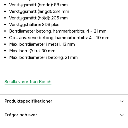
Verktygsmått (bredd): 88 mm
Verktygsmått (längd): 334 mm
Verktygsmått (höjd): 205 mm
Verktygshållare: SDS plus
Borrdiameter betong, hammarborrbits: 4 – 21 mm
Opt. anv. serie betong, hammarborrbits: 4 – 10 mm
Max. borrdiameter i metall: 13 mm
Max. borr-Ø trä: 30 mm
Max. borrdiameter i betong: 21 mm
Se alla varor från Bosch
Produktspecifikationer
Drifttyp
Nätdriven
Frågor och svar
Drivkälla
El 230V