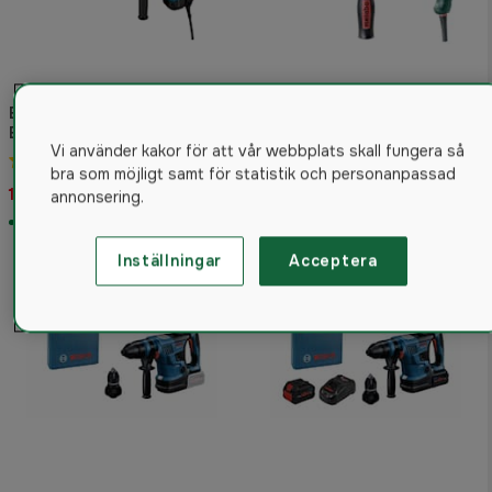
Bosch GBH 5-40 Dce
Borrhammare
Metabo SBE 850-2
Vi använder kakor för att vår webbplats skall fungera så
5.0
(1)
Slagborrmaskin
bra som möjligt samt för statistik och personanpassad
10 016 kr
2 999 kr
annonsering.
Skickas om 5-7 vardagar
Skickas om 1-2 veckor
Inställningar
Acceptera
2%