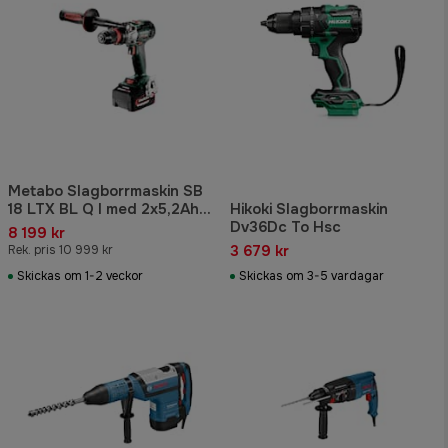
Metabo Slagborrmaskin SB
18 LTX BL Q I med 2x5,2Ah
Hikoki Slagborrmaskin
batterier & laddare
Dv36Dc To Hsc
8 199 kr
3 679 kr
Rek. pris 10 999 kr
Skickas om 1-2 veckor
Skickas om 3-5 vardagar