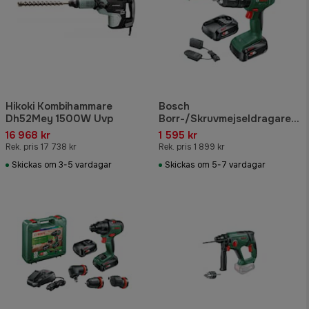
Hikoki Kombihammare
Bosch
Dh52Mey 1500W Uvp
Borr-/Skruvmejseldragare
Easyimpact 18V-40 med
16 968 kr
1 595 kr
2x1,5Ah batteri & laddare
Rek. pris 17 738 kr
Rek. pris 1 899 kr
Skickas om 3-5 vardagar
Skickas om 5-7 vardagar