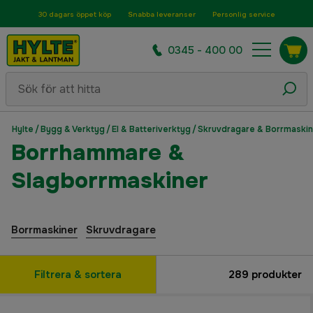
30 dagars öppet köp
Snabba leveranser
Personlig service
0345 - 400 00
Hylte
/
Bygg & Verktyg
/
El & Batteriverktyg
/
Skruvdragare & Borrmaskin
Borrhammare &
Slagborrmaskiner
Borrmaskiner
Skruvdragare
Filtrera & sortera
289
produkter