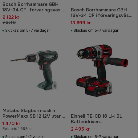
Bosch Borrhammare GBH
18V-34 CF i förvaringsväska
Bosch Borrhammare GBH
utan batteri & laddare
18V-34 CF i förvaringsväska
9 122 kr
med 2x8,0Ah ProCORE
13 699 kr
9 261 kr
batteri & laddare GAL1880
Skickas om 5-7 vardagar
Skickas om 5-7 vardagar
CV
Metabo Slagborrmaskin
PowerMaxx SB 12 12V utan
Einhell TE-CD 18 Li-i BL
batteri & laddare
Batteridriven
1 470 kr
Slagborrmaskin/Skruvdraga
2 495 kr
Rek. pris 1 699 kr
re
Skickas om 1-2 veckor
Skickas om 5-7 vardagar