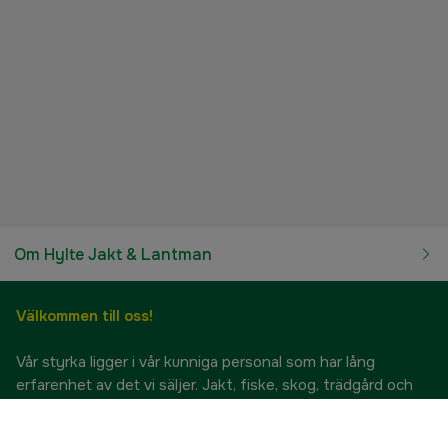
Om Hylte Jakt & Lantman
Välkommen till oss!
Vår styrka ligger i vår kunniga personal som har lång
erfarenhet av det vi säljer. Jakt, fiske, skog, trädgård och
lantbruk har varit vårt fokus sedan 1911. Därför kan du alltid
känna dig säker på att du får raka svar från ärlig personal