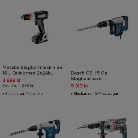
Metabo Slagborrmaskin SB
18 L Quick med 2x2Ah
Bosch GSH 5 Ce
batterier & laddare
Slaghammare
3 699 kr
9 310 kr
Rek. pris 4 999 kr
Skickas om 1-2 veckor
Skickas om 5-7 vardagar