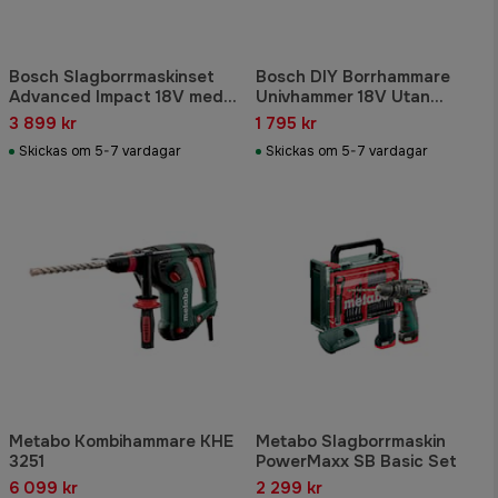
Bosch Slagborrmaskinset
Bosch DIY Borrhammare
Advanced Impact 18V med
Univhammer 18V Utan
Batterier 2,5Ah
batteri och laddare Sre Adp
3 899 kr
1 795 kr
Skickas om 5-7 vardagar
Skickas om 5-7 vardagar
Metabo Kombihammare KHE
Metabo Slagborrmaskin
3251
PowerMaxx SB Basic Set
6 099 kr
2 299 kr