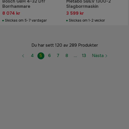
Bosch GBH 4-32 Dfr
Metabo SBEV 1300-2
Borrhammare
Slagborrmaskin
8 074 kr
3 599 kr
Skickas om 5-7 vardagar
Skickas om 1-2 veckor
Du har sett 120 av 289 Produkter
4
5
6
7
8
…
13
Nästa