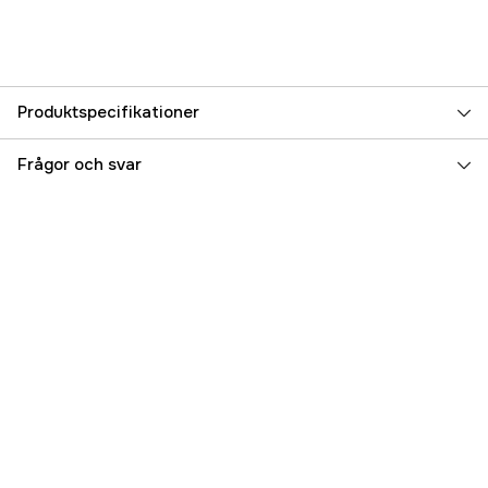
Produktspecifikationer
Referensnummer
5000016908
Frågor och svar
Tillverkarens artikelnummer
17.38463
EAN
5204980425319