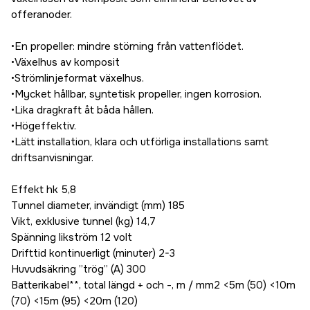
offeranoder.
•En propeller: mindre störning från vattenflödet.
•Växelhus av komposit
•Strömlinjeformat växelhus.
•Mycket hållbar, syntetisk propeller, ingen korrosion.
•Lika dragkraft åt båda hållen.
•Högeffektiv.
•Lätt installation, klara och utförliga installations samt
driftsanvisningar.
Effekt hk 5,8
Tunnel diameter, invändigt (mm) 185
Vikt, exklusive tunnel (kg) 14,7
Spänning likström 12 volt
Drifttid kontinuerligt (minuter) 2-3
Huvudsäkring ”trög” (A) 300
Batterikabel**, total längd + och -, m / mm2 <5m (50) <10m
(70) <15m (95) <20m (120)