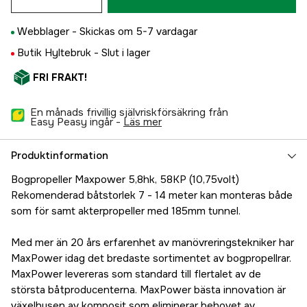
Webblager -
Skickas om 5-7 vardagar
Butik Hyltebruk -
Slut i lager
FRI FRAKT!
En månads frivillig självriskförsäkring från
Easy Peasy ingår -
läs mer
Produktinformation
Bogpropeller Maxpower 5,8hk, 58KP (10,75volt)
Rekomenderad båtstorlek 7 - 14 meter kan monteras både
som för samt akterpropeller med 185mm tunnel.
Med mer än 20 års erfarenhet av manövreringstekniker har
MaxPower idag det bredaste sortimentet av bogpropellrar.
MaxPower levereras som standard till flertalet av de
största båtproducenterna. MaxPower bästa innovation är
växelhusen av komposit som eliminerar behovet av