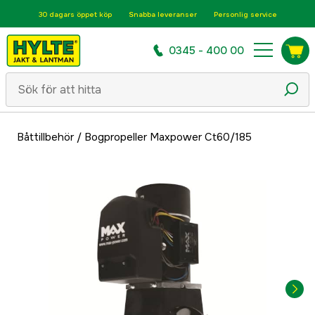
30 dagars öppet köp
Snabba leveranser
Personlig service
0345 - 400 00
Båttillbehör
/
Bogpropeller Maxpower Ct60/185