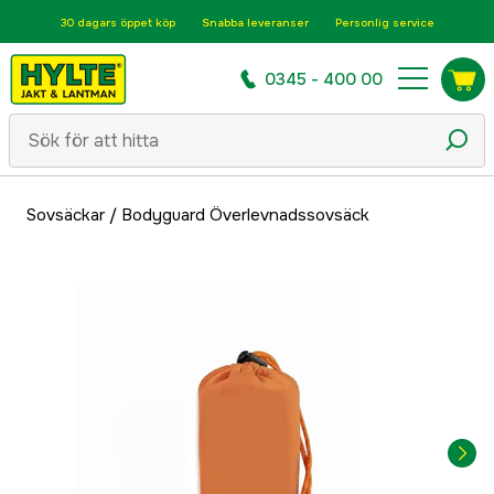
30 dagars öppet köp
Snabba leveranser
Personlig service
0345 - 400 00
Sovsäckar
/
Bodyguard Överlevnadssovsäck