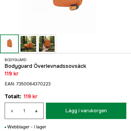
BODYGUARD
Bodyguard Överlevnadssovsäck
119 kr
EAN
:
7350064370223
Totalt
:
119 kr
×
+
Lägg i varukorgen
Webblager -
I lager