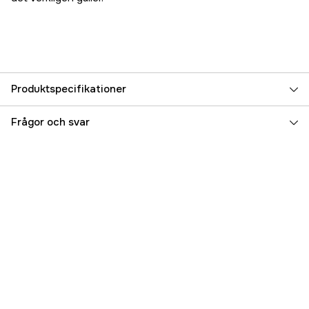
Produktspecifikationer
Referensnummer
1000876768
Frågor och svar
Tillverkarens artikelnummer
3107
EAN
7350064370223