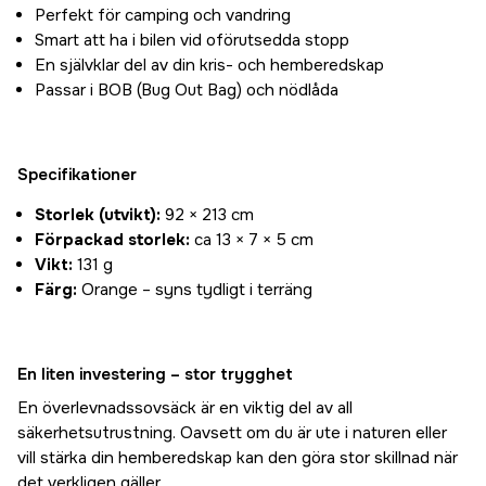
Perfekt för camping och vandring
Smart att ha i bilen vid oförutsedda stopp
En självklar del av din kris- och hemberedskap
Passar i BOB (Bug Out Bag) och nödlåda
Specifikationer
Storlek (utvikt):
92 × 213 cm
Förpackad storlek:
ca 13 × 7 × 5 cm
Vikt:
131 g
Färg:
Orange – syns tydligt i terräng
En liten investering – stor trygghet
En överlevnadssovsäck är en viktig del av all
säkerhetsutrustning. Oavsett om du är ute i naturen eller
vill stärka din hemberedskap kan den göra stor skillnad när
det verkligen gäller.