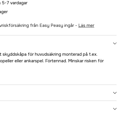
 5-7 vardagar
lager
älvriskförsäkring från Easy Peasy ingår -
läs mer
t skyddskåpa för huvudsäkring monterad på t.ex.
eller eller ankarspel. Förtennad. Minskar risken för
5000031090
ummer
7720-BSS