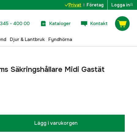
Privat
Företag
Logga in
345 - 400 00
Kataloger
Kontakt
und
Djur & Lantbruk
Fyndhörna
ms Säkringshållare Midi Gastät
Lägg i varukorgen