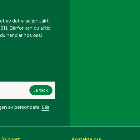
 av det vi säljer. Jakt,
911. Därför kan du alltid
r du handlar hos oss!
Ja tack!
ngen av persondata.
Läs
& Support
Kontakta oss