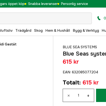
gars öppet köp
Snabba leveranser
Personlig service
0
iluftsliv
Trädgård
Skog
Hem & Hushåll
Bygg & Verktyg
H
idi Gastät
BLUE SEA SYSTEMS
Blue Seas syste
615 kr
EAN
:
632085077204
Totalt
:
615 kr
×
+