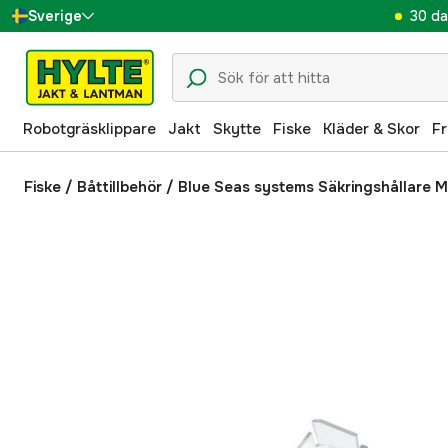
30 da
Sverige
Danmark
Suomi
Robotgräsklippare
Jakt
Skytte
Fiske
Kläder & Skor
Fr
Norge
Deutschland
Fiske
/
Båttillbehör
/
Blue Seas systems Säkringshållare M