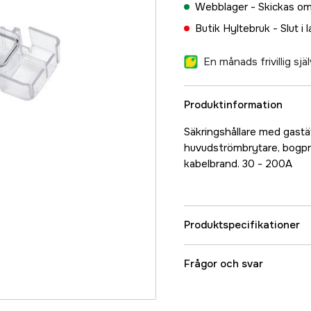
Webblager -
Skickas om
Butik Hyltebruk -
Slut i 
En månads frivillig sj
Produktinformation
Säkringshållare med gastä
huvudströmbrytare, bogprop
kabelbrand. 30 - 200A
Produktspecifikationer
Referensnummer
Frågor och svar
Tillverkarens artikeln