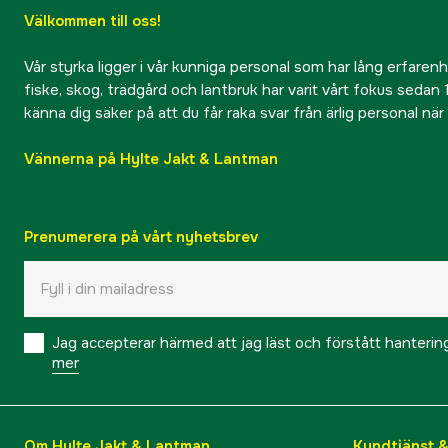
Välkommen till oss!
Vår styrka ligger i vår kunniga personal som har lång erfarenhet
fiske, skog, trädgård och lantbruk har varit vårt fokus sedan 1
känna dig säker på att du får raka svar från ärlig personal nä
Vännerna på Hylte Jakt & Lantman
Prenumerera på vårt nyhetsbrev
Jag accepterar härmed att jag läst och förstått hanteri
mer
Om Hylte Jakt & Lantman
Kundtjänst 