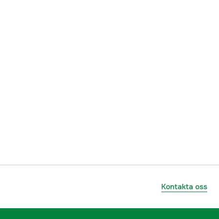
632085077204
Kontakta oss