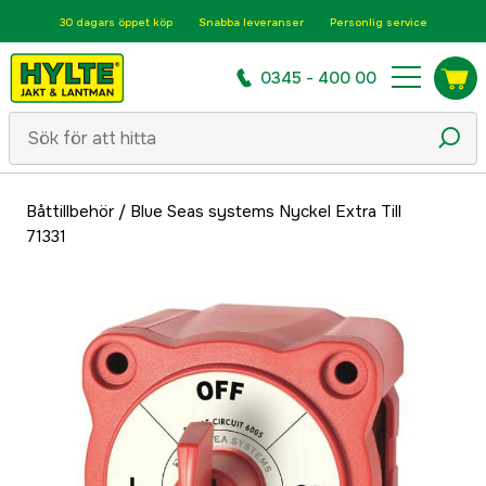
30 dagars öppet köp
Snabba leveranser
Personlig service
0345 - 400 00
Båttillbehör
/
Blue Seas systems Nyckel Extra Till
71331