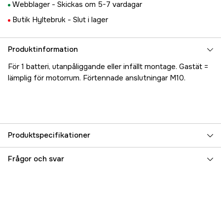
Webblager -
Skickas om 5-7 vardagar
Butik Hyltebruk -
Slut i lager
Produktinformation
För 1 batteri, utanpåliggande eller infällt montage. Gastät =
lämplig för motorrum. Förtennade anslutningar M10.
Produktspecifikationer
Referensnummer
5000021775
Frågor och svar
Tillverkarens artikelnummer
7900-BSS
EAN
632085079000