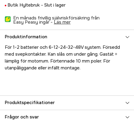
Butik Hyltebruk -
Slut i lager
En månads frivillig självriskförsäkring från
Easy Peasy ingår -
läs mer
Produktinformation
För 1-2 batterier och 6-12-24-32-48V system. Försedd
med svepkontakter. Kan slås om under gång. Gastät =
lämplig för motorrum. Förtennade 10 mm poler. För
utanpåliggande eller infällt montage.
Produktspecifikationer
Referensnummer
5000019513
Frågor och svar
Tillverkarens artikelnummer
9001E-BSS