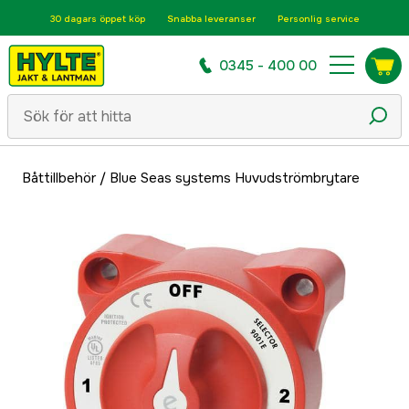
30 dagars öppet köp
Snabba leveranser
Personlig service
0345 - 400 00
Båttillbehör
/
Blue Seas systems Huvudströmbrytare