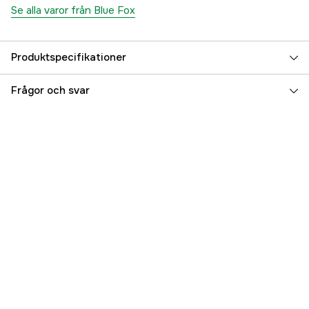
Se alla varor från Blue Fox
Produktspecifikationer
Fiskart
Övrig ädelfisk
Frågor och svar
Referensnummer
5000013268
Tillverkarens artikelnummer
124521
EAN
4752164047976