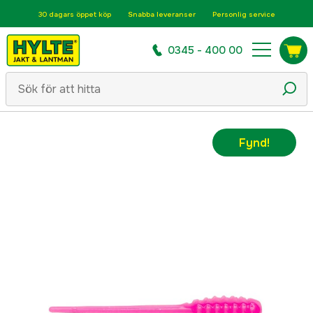
30 dagars öppet köp
Snabba leveranser
Personlig service
0345 - 400 00
Fynd!