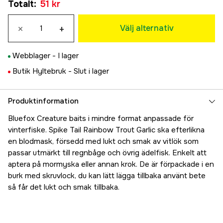
Totalt
:
51 kr
51 kr
×
+
Välj alternativ
Webblager -
I lager
Butik Hyltebruk -
Slut i lager
Produktinformation
Bluefox Creature baits i mindre format anpassade för
vinterfiske. Spike Tail Rainbow Trout Garlic ska efterlikna
en blodmask, försedd med lukt och smak av vitlök som
passar utmärkt till regnbåge och övrig ädelfisk. Enkelt att
aptera på mormyska eller annan krok. De är förpackade i en
burk med skruvlock, du kan lätt lägga tillbaka använt bete
så får det lukt och smak tillbaka.