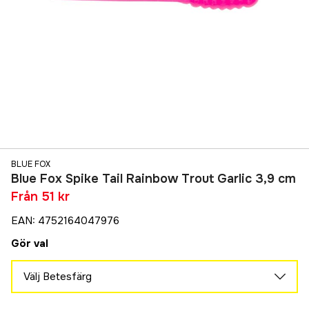
BLUE FOX
Blue Fox Spike Tail Rainbow Trout Garlic 3,9 cm
Från
51 kr
EAN
:
4752164047976
Gör val
Välj Betesfärg
Stone Gray