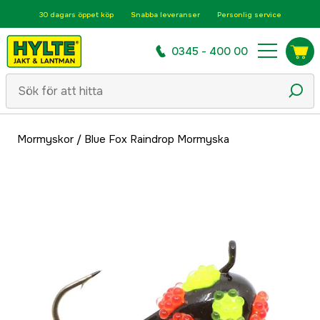
30 dagars öppet köp
Snabba leveranser
Personlig service
0345 - 400 00
Mormyskor
/
Blue Fox Raindrop Mormyska