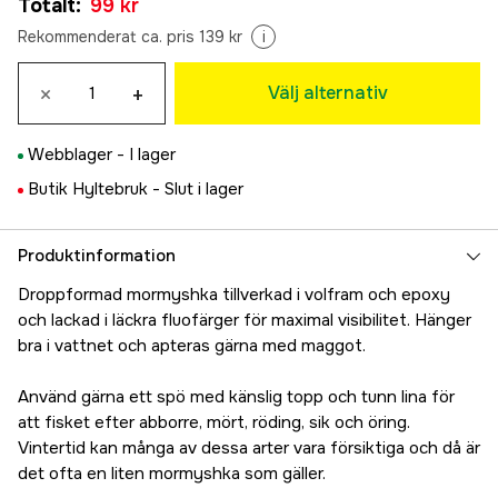
Totalt
:
99 kr
99 kr
Svart/Grön
Rekommenderat ca. pris 139 kr
i
99 kr
Svart/Röd
×
+
Välj alternativ
119 kr
Svart/Mörk
Webblager -
I lager
99 kr
Svart/Ljus
Butik Hyltebruk -
Slut i lager
119 kr
Svart/Gul
Tillfälligt slut
Produktinformation
119 kr
Droppformad mormyshka tillverkad i volfram och epoxy
och lackad i läckra fluofärger för maximal visibilitet. Hänger
bra i vattnet och apteras gärna med maggot.
Använd gärna ett spö med känslig topp och tunn lina för
att fisket efter abborre, mört, röding, sik och öring.
Vintertid kan många av dessa arter vara försiktiga och då är
det ofta en liten mormyshka som gäller.