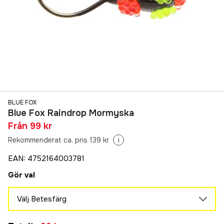
BLUE FOX
Blue Fox Raindrop Mormyska
Från
99 kr
Rekommenderat ca. pris 139 kr
i
EAN
:
4752164003781
Gör val
Välj Betesfärg
Svart/Gul/Röd