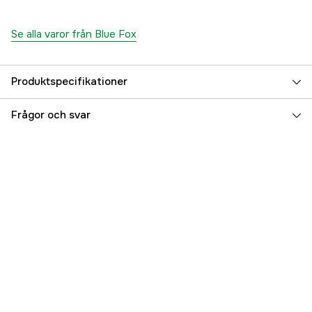
Se alla varor från Blue Fox
Produktspecifikationer
Fiskart
Abborre, Övrig ädelfisk
Frågor och svar
Referensnummer
5000010257
Tillverkarens artikelnummer
122143
EAN
4752164003781