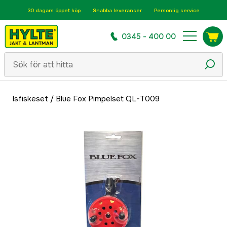
30 dagars öppet köp
Snabba leveranser
Personlig service
0345 - 400 00
Isfiskeset
/
Blue Fox Pimpelset QL-T009