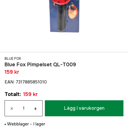
BLUE FOX
Blue Fox Pimpelset QL-T009
159 kr
EAN
:
7317885851010
Totalt
:
159 kr
×
+
Lägg i varukorgen
Webblager -
I lager