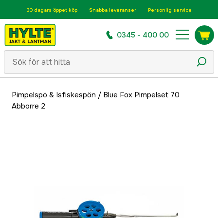
30 dagars öppet köp
Snabba leveranser
Personlig service
0345 - 400 00
Pimpelspö & Isfiskespön
/
Blue Fox Pimpelset 70
Abborre 2