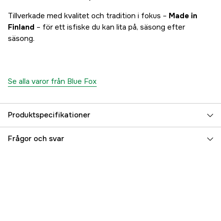
Tillverkade med kvalitet och tradition i fokus –
Made in
Finland
– för ett isfiske du kan lita på, säsong efter
säsong.
Se alla varor från Blue Fox
Produktspecifikationer
Referensnummer
5000095592
Frågor och svar
Tillverkarens artikelnummer
153088
EAN
6416038106630