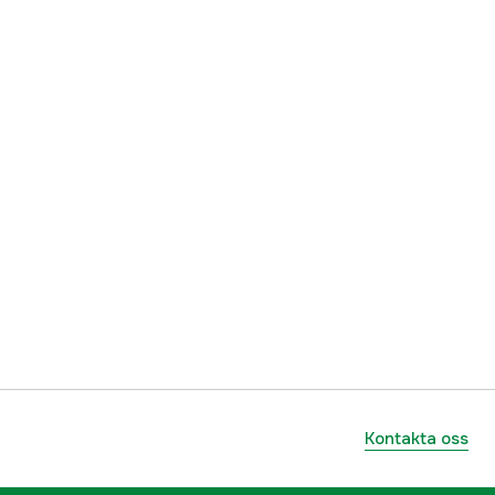
ummer
7300009064304
7300009064304
Kontakta oss