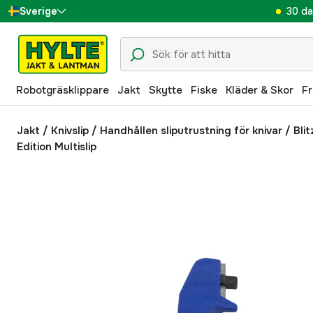
30 da
Sverige
Danmark
Suomi
Robotgräsklippare
Jakt
Skytte
Fiske
Kläder & Skor
Fr
Norge
Deutschland
Jakt
/
Knivslip
/
Handhållen sliputrustning för knivar
/
Bli
Edition Multislip