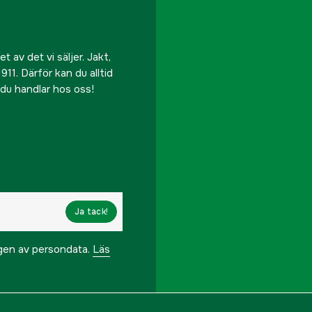
 av det vi säljer. Jakt,
911. Därför kan du alltid
r du handlar hos oss!
Ja tack!
ngen av persondata.
Läs