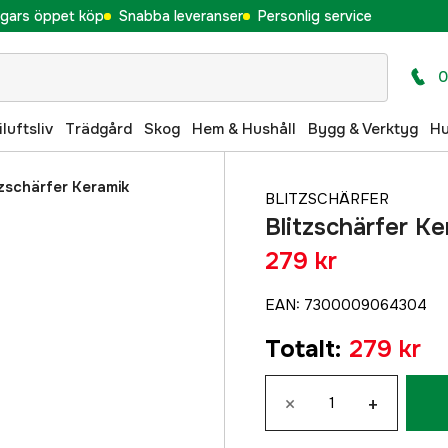
gars öppet köp
Snabba leveranser
Personlig service
0
iluftsliv
Trädgård
Skog
Hem & Hushåll
Bygg & Verktyg
H
tzschärfer Keramik
BLITZSCHÄRFER
Blitzschärfer Ke
279 kr
EAN
:
7300009064304
Totalt
:
279 kr
×
+