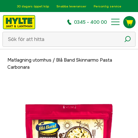
30 dagars öppet köp
Snabba leveranser
Personlig service
0345 - 400 00
Matlagning utomhus
/
Blå Band Skinnarmo Pasta
Carbonara