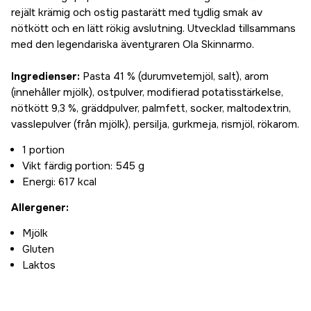
rejält krämig och ostig pastarätt med tydlig smak av
nötkött och en lätt rökig avslutning. Utvecklad tillsammans
med den legendariska äventyraren Ola Skinnarmo.
Ingredienser:
Pasta 41 % (durumvetemjöl, salt), arom
(innehåller mjölk), ostpulver, modifierad potatisstärkelse,
nötkött 9,3 %, gräddpulver, palmfett, socker, maltodextrin,
vasslepulver (från mjölk), persilja, gurkmeja, rismjöl, rökarom.
1 portion
Vikt färdig portion: 545 g
Energi: 617 kcal
Allergener:
Mjölk
Gluten
Laktos