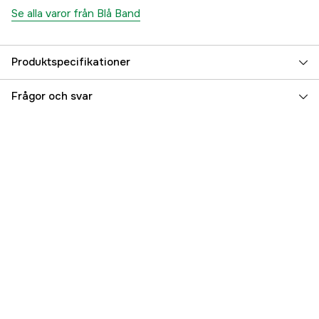
Se alla varor från Blå Band
Produktspecifikationer
Referensnummer
3000028459
Frågor och svar
Tillverkarens artikelnummer
7228
EAN
7322550072287