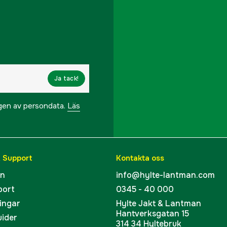
Ja tack!
ngen av persondata.
Läs
& Support
Kontakta oss
en
info@hylte-lantman.com
port
0345 - 40 000
ingar
Hylte Jakt & Lantman
Hantverksgatan 15
uider
314 34 Hyltebruk