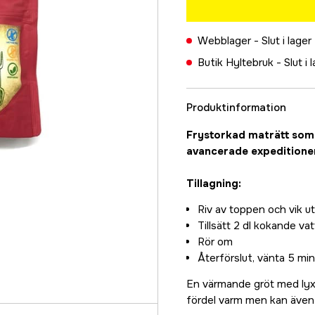
Webblager -
Slut i lager
Butik Hyltebruk -
Slut i 
Produktinformation
Frystorkad maträtt som e
avancerade expeditioner 
Tillagning:
Riv av toppen och vik u
Tillsätt 2 dl kokande va
Rör om
Återförslut, vänta 5 min
En värmande gröt med lyx
fördel varm men kan även n