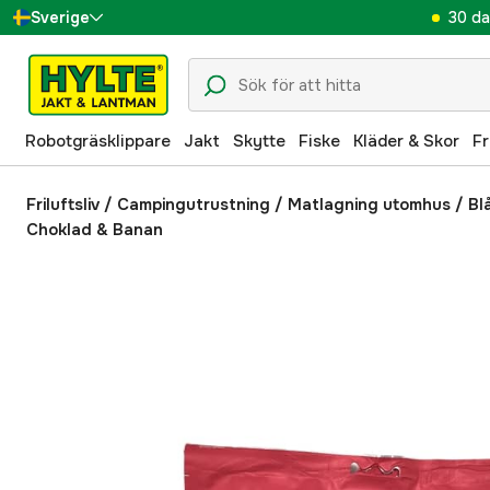
30 da
Sverige
Danmark
Suomi
Robotgräsklippare
Jakt
Skytte
Fiske
Kläder & Skor
Fr
Norge
Deutschland
Friluftsliv
/
Campingutrustning
/
Matlagning utomhus
/
Bl
Choklad & Banan