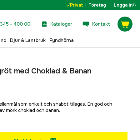
Privat
Företag
Logga in
345 - 400 00
Kataloger
Kontakt
und
Djur & Lantbruk
Fyndhörna
gröt med Choklad & Banan
mellanmål som enkelt och snabbt tillagas. En god och
av mörk choklad och banan.