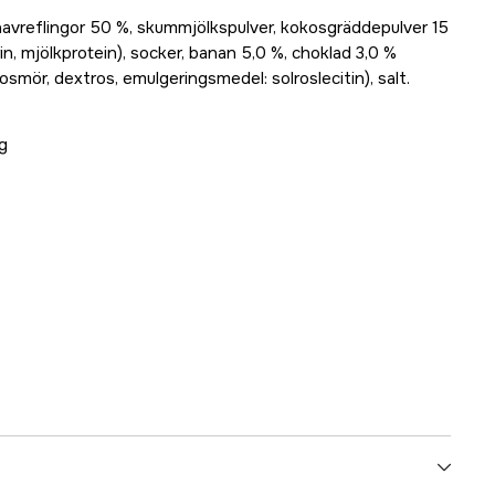
havreflingor 50 %, skummjölkspulver, kokosgräddepulver 15
n, mjölkprotein), socker, banan 5,0 %, choklad 3,0 %
smör, dextros, emulgeringsmedel: solroslecitin), salt.
 g