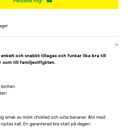
Meddela mig!
lager
nkelt och snabbt tillagas och funkar lika bra till
som till familjeutflykten.
t botten
tten
ig smak av mörk choklad och söta bananer. Äts med
jutas kall. En garanterad bra start på dagen.