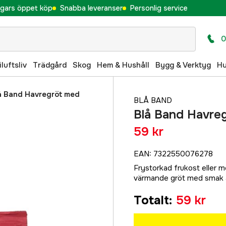
gars öppet köp
Snabba leveranser
Personlig service
0
iluftsliv
Trädgård
Skog
Hem & Hushåll
Bygg & Verktyg
H
å Band Havregröt med
BLÅ BAND
Blå Band Havre
59 kr
EAN
:
7322550076278
Frystorkad frukost eller 
värmande gröt med smak 
Totalt
:
59 kr