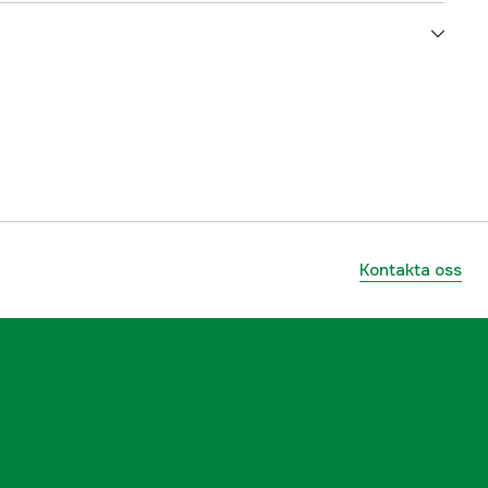
3000028469
ummer
7627
7322550076278
Kontakta oss