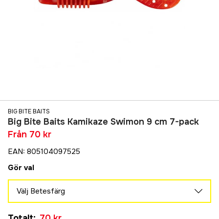
BIG BITE BAITS
Big Bite Baits Kamikaze Swimon 9 cm 7-pack
Från
70 kr
EAN
:
805104097525
Gör val
Välj Betesfärg
Black Blue Flake
Totalt
:
70 kr
139 kr