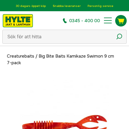
30 dagars öppet köp
Snabba leveranser
Personlig service
0345 - 400 00
Creaturebaits
/
Big Bite Baits Kamikaze Swimon 9 cm
7-pack