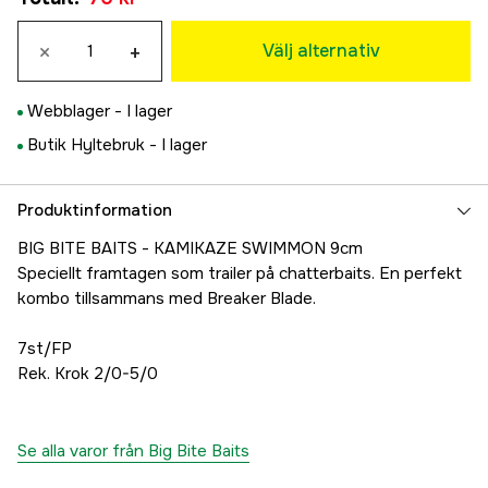
Green Pumpkin/Chartreuse Swirl
Tillfälligt slut
×
+
139 kr
Välj alternativ
Flamethrower
91 kr
Webblager -
I lager
Sunfish swirl
Butik Hyltebruk -
I lager
139 kr
Glow silver
70 kr
Produktinformation
Chartreuse/White Swirl
Tillfälligt slut
BIG BITE BAITS - KAMIKAZE SWIMMON 9cm
139 kr
Speciellt framtagen som trailer på chatterbaits. En perfekt
kombo tillsammans med Breaker Blade.
7st/FP
Rek. Krok 2/0-5/0
Se alla varor från Big Bite Baits