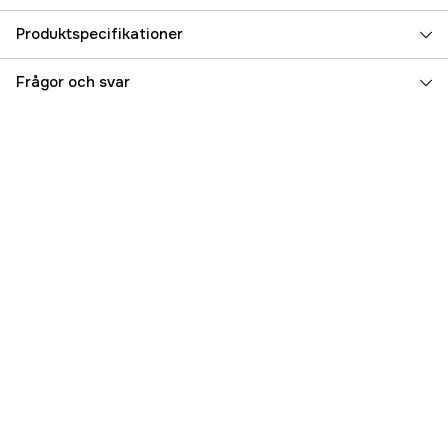
Produktspecifikationer
Referensnummer
5000044586
Frågor och svar
Tillverkarens artikelnummer
JP2510-001
EAN
805104097525