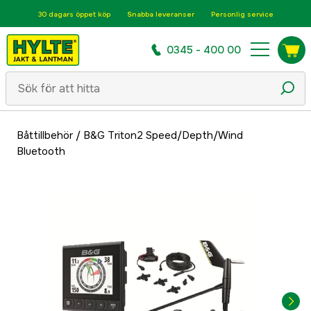
30 dagars öppet köp
Snabba leveranser
Personlig service
0345 - 400 00
Båttillbehör
/
B&G Triton2 Speed/Depth/Wind
Bluetooth