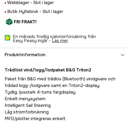
Webblager -
Slut i lager
Butik Hyltebruk -
Slut i lager
FRI FRAKT!
En månads frivillig självriskförsäkring från
Easy Peasy ingår -
läs mer
Produktinformation
Trådlöst vind/logg/lodpaket B&G Triton2
Paket från B&G med trådlös (Bluetooth) vindgivare och
trådad logg-/lodgivare samt en Triton2-display.
Tydlig, ljusstark 4-tums färgdisplay
Enkelt menysystem
Intelligent Sail Steering
Låg strömförbrukning
MFD/plotter integreras enkelt.