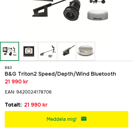
B&G
B&G Triton2 Speed/Depth/Wind Bluetooth
21 990 kr
EAN
:
9420024178706
Totalt
:
21 990 kr
Meddela mig!