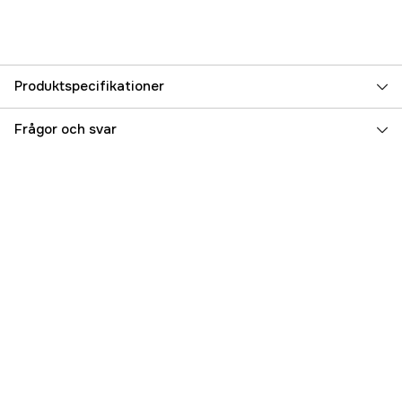
Produktspecifikationer
Referensnummer
5000016341
Frågor och svar
Tillverkarens artikelnummer
000-14956-002
EAN
9420024178706