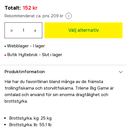
0,45 mm
Tillfälligt slut
Totalt
:
152 kr
152 kr
0,55 mm
Rekommenderat ca. pris 209 kr
i
242 kr
×
+
Välj alternativ
Webblager -
I lager
Butik Hyltebruk -
Slut i lager
Produktinformation
Här har du favoritlinan bland många av de främsta
trollingfiskarna och storviltfiskarna. Trilene Big Game är
omtalad och använd för sin enorma dragtålighet och
brottstyrka.
Brottstyrka, kg: 25 kg
Brottstyrka, lb: 55,1 lb