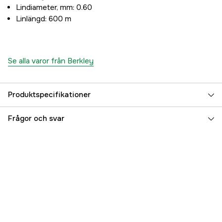
Lindiameter, mm: 0.60
Linlängd: 600 m
Se alla varor från Berkley
Produktspecifikationer
Linfärg
Clear
Frågor och svar
Linlängd
600 m
Referensnummer
3000028547
Tillverkarens artikelnummer
1342695
EAN
028632672457