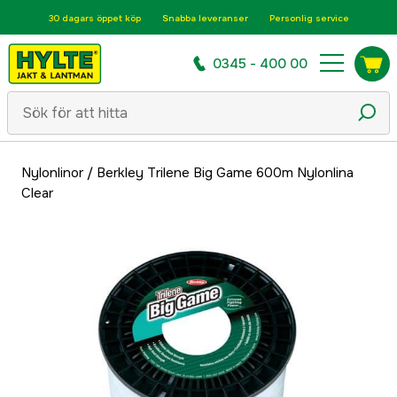
30 dagars öppet köp
Snabba leveranser
Personlig service
0345 - 400 00
Nylonlinor
/
Berkley Trilene Big Game 600m Nylonlina
Clear