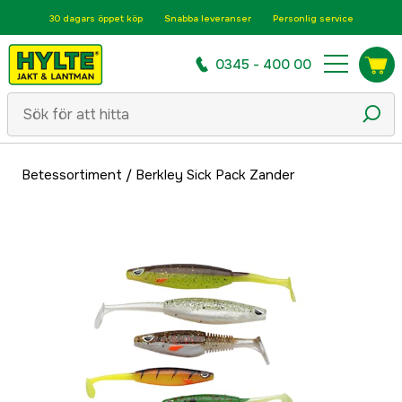
30 dagars öppet köp
Snabba leveranser
Personlig service
0345 - 400 00
Betessortiment
/
Berkley Sick Pack Zander