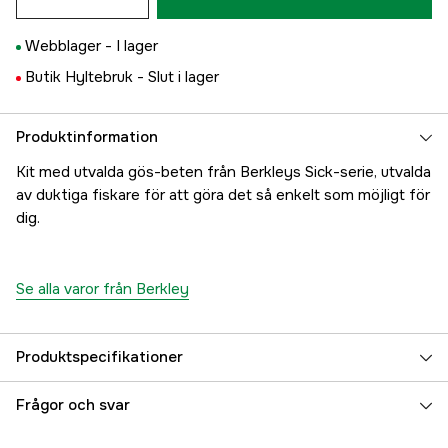
Webblager -
I lager
Butik Hyltebruk -
Slut i lager
Produktinformation
Kit med utvalda gös-beten från Berkleys Sick-serie, utvalda
av duktiga fiskare för att göra det så enkelt som möjligt för
dig.
Se alla varor från Berkley
Produktspecifikationer
Referensnummer
5000052184
Frågor och svar
Tillverkarens artikelnummer
1572760