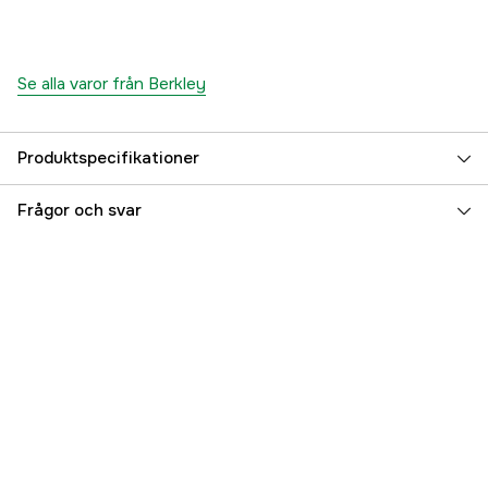
Se alla varor från Berkley
Produktspecifikationer
Krokstorlek, drag
5/0
Frågor och svar
Beteslängd
13 cm
Betesvikt
21 g
Fiskart
Gädda
Vasskydd
no
Referensnummer
5000014199
Tillverkarens artikelnummer
1532051