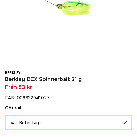
BERKLEY
Berkley DEX Spinnerbait 21 g
Från
83 kr
EAN
:
028632941027
Gör val
Välj Betesfärg
Blue Back