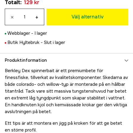
Totalt
:
129 kr
239 kr
Pearl White
×
+
129 kr
Välj alternativ
Matt Kinkuro
129 kr
Webblager -
I lager
RD Shad Chartreuse
Butik Hyltebruk -
Slut i lager
83 kr
Produktinformation
Berkley Dex spinnerbait är ett premiumbete för
finessfiske, tillverkat av kvalitetskomponenter. Skedarna av
både colorado- och willow-typ är monterade på en hållbar
titantråd. Tack vare sitt massiva tungstenshuvud har betet
en extremt låg tyngdpunkt som skapar stabilitet i vattnet.
En handknuten kjol och kemvässade krokar ger den viktiga
avslutningen på betet.
Ett tips är att montera en jigg på kroken för att ge betet
en större profil.