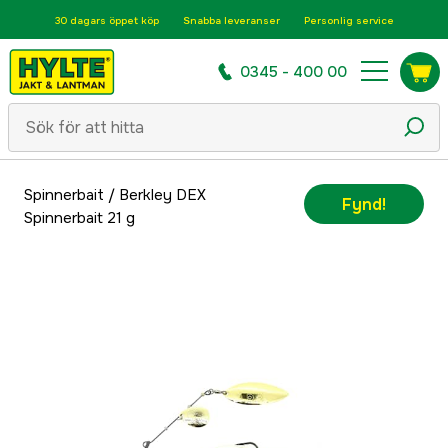
30 dagars öppet köp
Snabba leveranser
Personlig service
0345 - 400 00
Spinnerbait
/
Berkley DEX
Fynd!
Spinnerbait 21 g