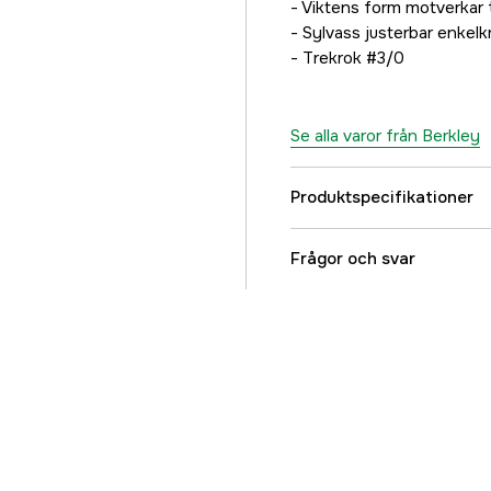
- Viktens form motverkar 
- Sylvass justerbar enkel
- Trekrok #3/0
Se alla varor från Berkley
Produktspecifikationer
Referensnummer
Frågor och svar
Tillverkarens artikeln
EAN