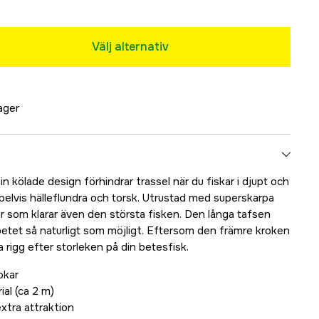
Välj alternativ
lager
n kölade design förhindrar trassel när du fiskar i djupt och
elvis hälleflundra och torsk. Utrustad med superskarpa
r som klarar även den största fisken. Den långa tafsen
a betet så naturligt som möjligt. Eftersom den främre kroken
a rigg efter storleken på din betesfisk.
okar
ial (ca 2 m)
extra attraktion