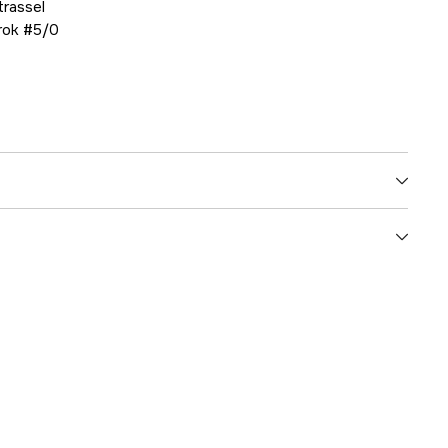
trassel
krok #5/0
5000014364
ummer
1532005
028632940624