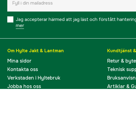
Jag accepterar härmed att jag läst och förstått hanteri
mer
Om Hylte Jakt & Lantman
Kundtjänst 
Mina sidor
Retur & byt
Kontakta oss
Teknisk sup
Verkstaden i Hyltebruk
Bruksanvisn
Jobba hos oss
Artiklar & G
Omdömen och betyg
Varumärken
Våra kataloger
Köp present
Ångra köp