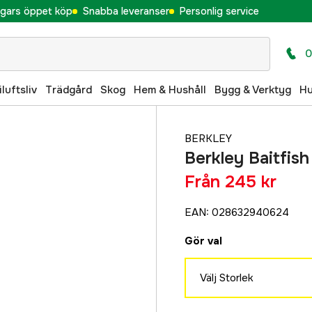
gars öppet köp
Snabba leveranser
Personlig service
0
iluftsliv
Trädgård
Skog
Hem & Hushåll
Bygg & Verktyg
H
BERKLEY
Berkley Baitfish
Från
245 kr
EAN
:
028632940624
Gör val
Välj Storlek
300 g