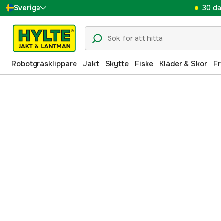
30 da
Sverige
Danmark
Suomi
Robotgräsklippare
Jakt
Skytte
Fiske
Kläder & Skor
Fr
Norge
Deutschland