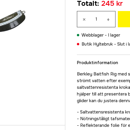
Totalt
:
245 kr
245 kr
×
+
Webblager -
I lager
Butik Hyltebruk -
Slut i 
Produktinformation
Berkley Baitfish Rig med si
strömt vatten efter exemp
saltvattenresistenta kroka
hjälper till att presenter
glider kan du justera denn
- Saltvattensresistenta kr
- Nötningståligt tafsmater
- Reflekterande folie för 