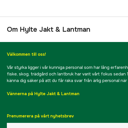
Om Hylte Jakt & Lantman
Välkommen till oss!
Vår styrka ligger i vår kunniga personal som har lång erfarenhet
fiske, skog, trädgård och lantbruk har varit vårt fokus sedan 1
känna dig säker på att du får raka svar från ärlig personal nä
Vännerna på Hylte Jakt & Lantman
Prenumerera på vårt nyhetsbrev