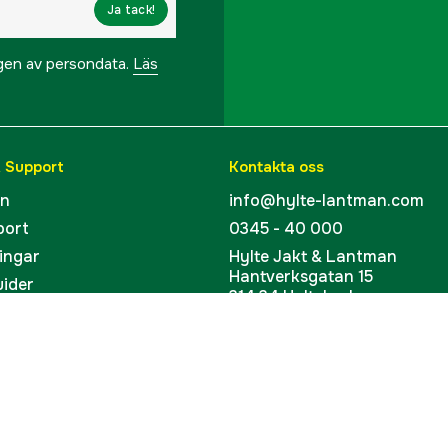
Ja tack!
ngen av persondata.
Läs
& Support
Kontakta oss
en
info@hylte-lantman.com
port
0345 - 40 000
ingar
Hylte Jakt & Lantman
Hantverksgatan 15
uider
314 34 Hyltebruk
kort