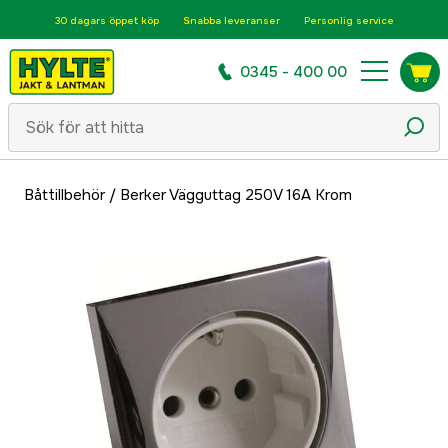
30 dagars öppet köp
Snabba leveranser
Personlig service
0345 - 400 00
Båttillbehör
/
Berker Vägguttag 250V 16A Krom