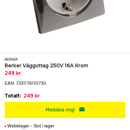
BERKER
Berker Vägguttag 250V 16A Krom
249 kr
EAN
:
7331176110730
Totalt
:
249 kr
Meddela mig!
Webblager -
Slut i lager