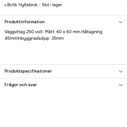
Butik Hyltebruk -
Slut i lager
Produktinformation
Vägguttag 250 volt. Mått: 60 x 60 mm.Håltagning
45mmInbyggnadsdjup 35mm
Produktspecifikationer
Referensnummer
5000025839
Frågor och svar
Tillverkarens artikelnummer
17.69786
EAN
7331176110730