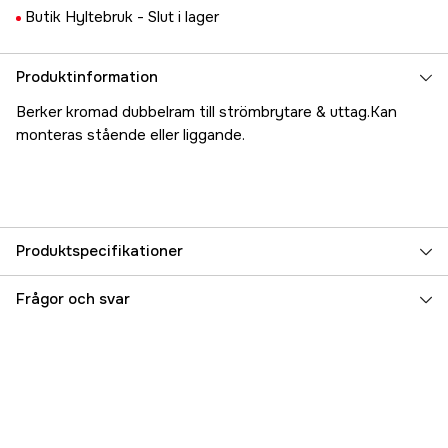
Butik Hyltebruk -
Slut i lager
Produktinformation
Berker kromad dubbelram till strömbrytare & uttag.Kan
monteras stående eller liggande.
Produktspecifikationer
Referensnummer
5000017813
Frågor och svar
Tillverkarens artikelnummer
17.69789
EAN
7331176110761