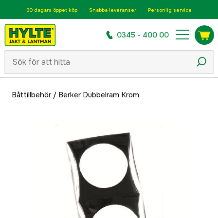
30 dagars öppet köp
Snabba leveranser
Personlig service
0345 - 400 00
Båttillbehör
/
Berker Dubbelram Krom