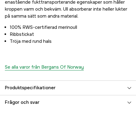
enastående fukttransporterande egenskaper som håller
kroppen varm och bekväm. Ull absorberar inte heller lukter
på samma sätt som andra material.
100% RWS-certifierad merinoull
Ribbstickat
Tröja med rund hals
Se alla varor från Bergans Of Norway
Produktspecifikationer
Color
Svart
Frågor och svar
Färgton
Svart
Dam/Herr
Herr