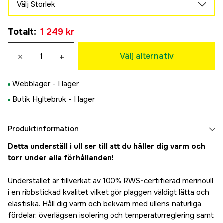
Välj Storlek
S
Tillfälligt slut
Totalt
:
1 249 kr
1 249 kr
M
×
+
1 249 kr
Välj alternativ
L
Tillfälligt slut
1 249 kr
Webblager -
I lager
XL
Butik Hyltebruk -
I lager
1 249 kr
2XL
1 249 kr
Produktinformation
Detta underställ i ull ser till att du håller dig varm och
torr under alla förhållanden!
Understället är tillverkat av 100% RWS-certifierad merinoull
i en ribbstickad kvalitet vilket gör plaggen väldigt lätta och
elastiska. Håll dig varm och bekväm med ullens naturliga
fördelar: överlägsen isolering och temperaturreglering samt