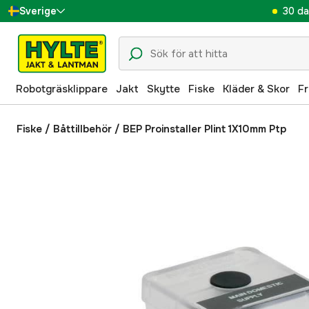
30 da
Sverige
Danmark
Suomi
Robotgräsklippare
Jakt
Skytte
Fiske
Kläder & Skor
Fr
Norge
Deutschland
Fiske
/
Båttillbehör
/
BEP Proinstaller Plint 1X10mm Ptp