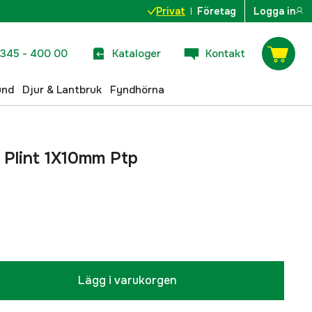
Privat
Företag
Logga in
345 - 400 00
Kataloger
Kontakt
und
Djur & Lantbruk
Fyndhörna
r Plint 1X10mm Ptp
Lägg i varukorgen