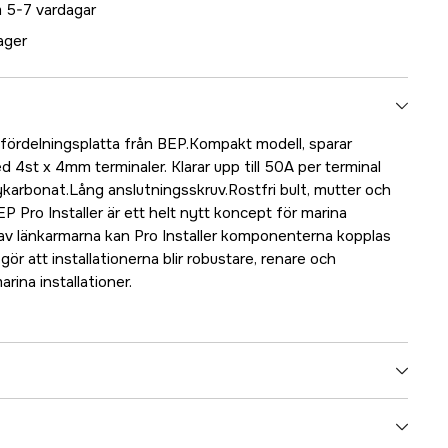
 5-7 vardagar
lager
 fördelningsplatta från BEP.Kompakt modell, sparar
d 4st x 4mm terminaler. Klarar upp till 50A per terminal
karbonat.Lång anslutningsskruv.Rostfri bult, mutter och
BEP Pro Installer är ett helt nytt koncept för marina
p av länkarmarna kan Pro Installer komponenterna kopplas
ör att installationerna blir robustare, renare och
rina installationer.
5000022385