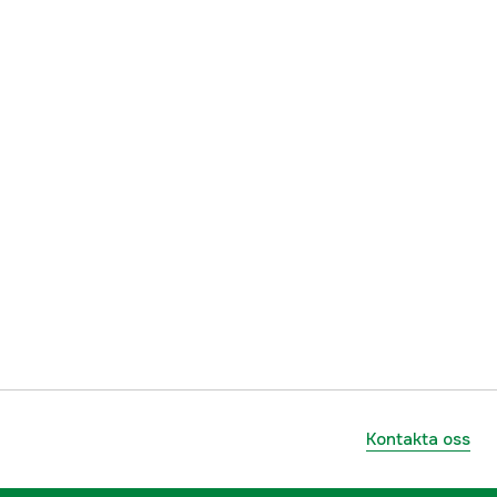
ummer
IST-10MM-1SPT
843687006930
Kontakta oss