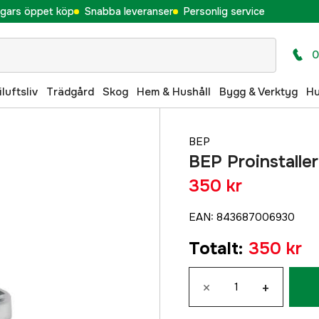
gars öppet köp
Snabba leveranser
Personlig service
0
iluftsliv
Trädgård
Skog
Hem & Hushåll
Bygg & Verktyg
H
BEP
BEP Proinstalle
350 kr
EAN
:
843687006930
Totalt
:
350 kr
×
+