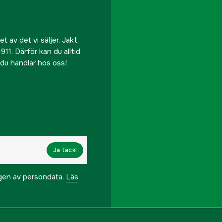
 av det vi säljer. Jakt,
911. Därför kan du alltid
r du handlar hos oss!
Ja tack!
ngen av persondata.
Läs