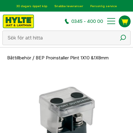
30 dagars öppet köp
Snabba leveranser
Personlig service
0345 - 400 00
Båttillbehör
/
BEP Proinstaller Plint 1X10 &1X8mm