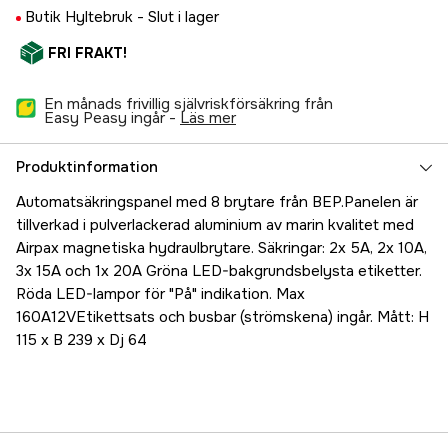
Butik Hyltebruk -
Slut i lager
FRI FRAKT!
En månads frivillig självriskförsäkring från
Easy Peasy ingår -
läs mer
Produktinformation
Automatsäkringspanel med 8 brytare från BEP.Panelen är
tillverkad i pulverlackerad aluminium av marin kvalitet med
Airpax magnetiska hydraulbrytare. Säkringar: 2x 5A, 2x 10A,
3x 15A och 1x 20A Gröna LED-bakgrundsbelysta etiketter.
Röda LED-lampor för "På" indikation. Max
160A12VEtikettsats och busbar (strömskena) ingår. Mått: H
115 x B 239 x Dj 64