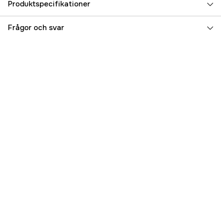
Produktspecifikationer
Referensnummer
5000022051
Frågor och svar
Tillverkarens artikelnummer
901V
EAN
870216002286