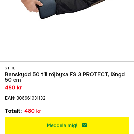
STIHL
Benskydd 50 till röjbyxa FS 3 PROTECT, längd
50 cm
480 kr
EAN
:
886661931132
Totalt
:
480 kr
Meddela mig!