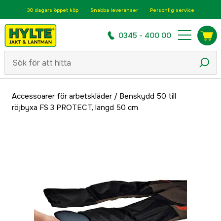
30 dagars öppet köp
Snabba leveranser
Personlig service
0345 - 400 00
Accessoarer för arbetskläder
/
Benskydd 50 till
röjbyxa FS 3 PROTECT, längd 50 cm