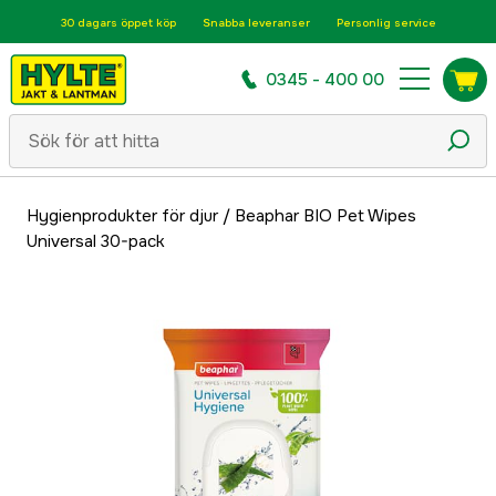
30 dagars öppet köp
Snabba leveranser
Personlig service
0345 - 400 00
Hygienprodukter för djur
/
Beaphar BIO Pet Wipes
Universal 30-pack