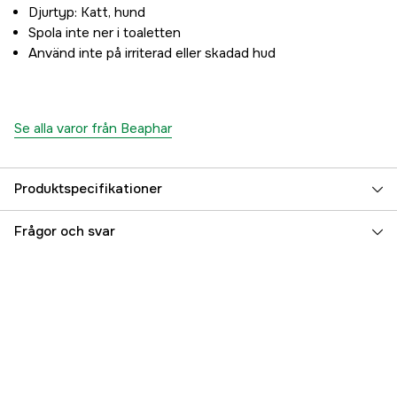
Djurtyp: Katt, hund
Spola inte ner i toaletten
Använd inte på irriterad eller skadad hud
Se alla varor från Beaphar
Produktspecifikationer
Djurtyp
Hund, Katt
Frågor och svar
Referensnummer
3000044065
Tillverkarens artikelnummer
1000055
EAN
8711231146239