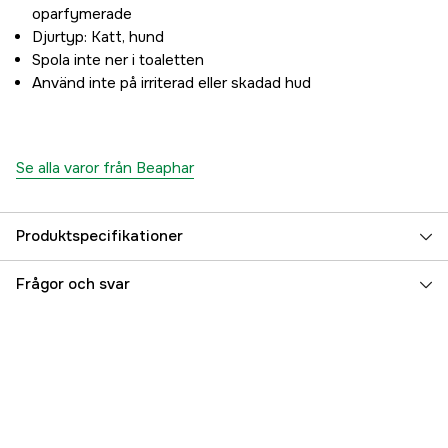
oparfymerade
Djurtyp: Katt, hund
Spola inte ner i toaletten
Använd inte på irriterad eller skadad hud
Se alla varor från Beaphar
Produktspecifikationer
Djurtyp
Hund, Katt
Frågor och svar
Referensnummer
3000044066
Tillverkarens artikelnummer
1000056
EAN
8711231146314