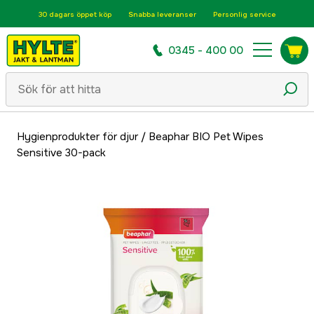
30 dagars öppet köp
Snabba leveranser
Personlig service
0345 - 400 00
Hygienprodukter för djur
/
Beaphar BIO Pet Wipes
Sensitive 30-pack