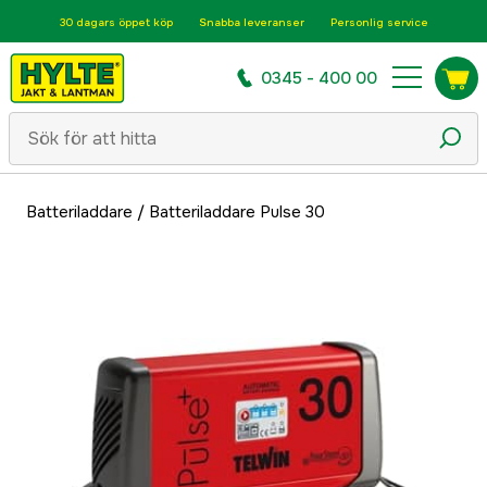
30 dagars öppet köp
Snabba leveranser
Personlig service
0345 - 400 00
Batteriladdare
/
Batteriladdare Pulse 30