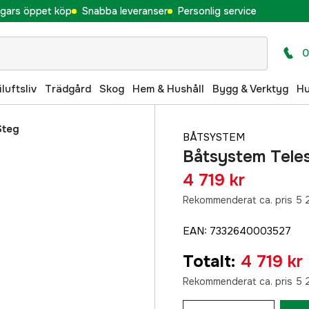
gars öppet köp
Snabba leveranser
Personlig service
0
iluftsliv
Trädgård
Skog
Hem & Hushåll
Bygg & Verktyg
H
Steg
BÅTSYSTEM
Båtsystem Tele
4 719 kr
Rekommenderat ca. pris 5 
EAN
:
7332640003527
Totalt
:
4 719 kr
Rekommenderat ca. pris 5 