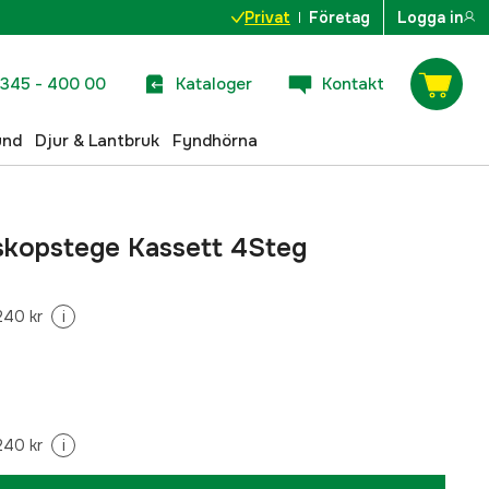
Privat
Företag
Logga in
345 - 400 00
Kataloger
Kontakt
und
Djur & Lantbruk
Fyndhörna
skopstege Kassett 4Steg
240 kr
i
240 kr
i