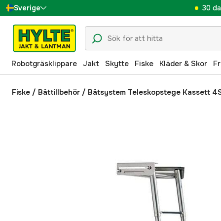
30 da
Sverige
Danmark
Suomi
Robotgräsklippare
Jakt
Skytte
Fiske
Kläder & Skor
Fr
Norge
Deutschland
Fiske
/
Båttillbehör
/
Båtsystem Teleskopstege Kassett 4