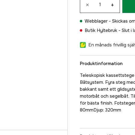
×
+
Webblager -
Skickas om
Butik Hyltebruk -
Slut i 
En månads frivillig sj
Produktinformation
Teleskopisk kassettstege 
Båtsystem. Fyra steg med p
bakkant samt ett glidsyste
motorbåt och segelbåt. Til
för bästa finish. Fotsteg
80mmDjup: 320mm