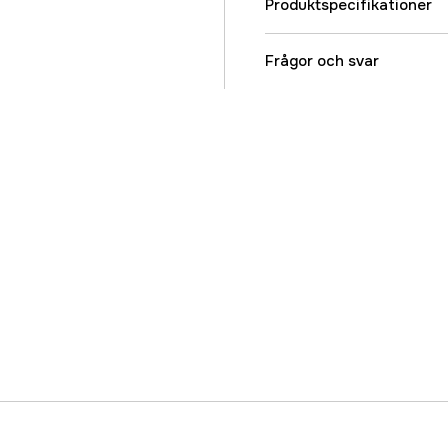
Produktspecifikationer
Referensnummer
Frågor och svar
Tillverkarens artikeln
EAN