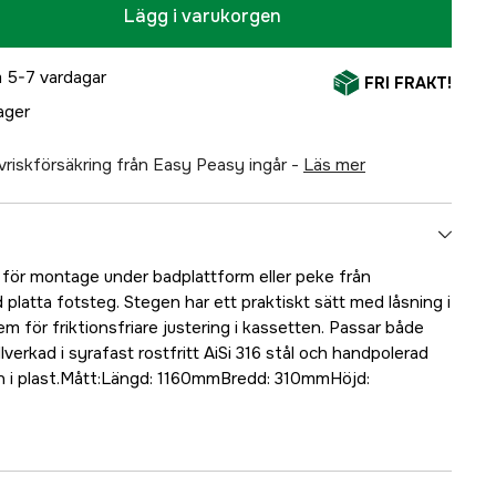
Lägg i varukorgen
 5-7 vardagar
FRI FRAKT!
lager
älvriskförsäkring från Easy Peasy ingår -
läs mer
för montage under badplattform eller peke från
latta fotsteg. Stegen har ett praktiskt sätt med låsning i
m för friktionsfriare justering i kassetten. Passar både
lverkad i syrafast rostfritt AiSi 316 stål och handpolerad
en i plast.Mått:Längd: 1160mmBredd: 310mmHöjd: