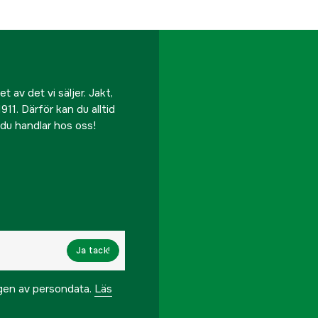
 av det vi säljer. Jakt,
911. Därför kan du alltid
r du handlar hos oss!
Ja tack!
ngen av persondata.
Läs