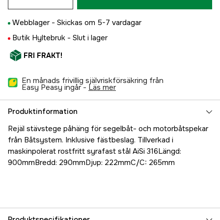
Webblager -
Skickas om 5-7 vardagar
Butik Hyltebruk -
Slut i lager
FRI FRAKT!
En månads frivillig självriskförsäkring från
Easy Peasy ingår -
läs mer
Produktinformation
Rejäl stävstege påhäng för segelbåt- och motorbåtspekar
från Båtsystem. Inklusive fästbeslag. Tillverkad i
maskinpolerat rostfritt syrafast stål AiSi 316Längd:
900mmBredd: 290mmDjup: 222mmC/C: 265mm
Produktspecifikationer