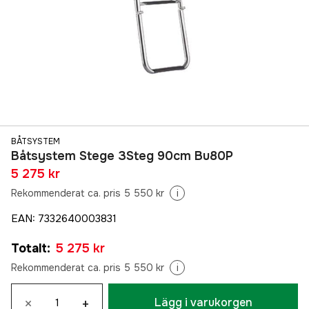
BÅTSYSTEM
Båtsystem Stege 3Steg 90cm Bu80P
5 275 kr
Rekommenderat ca. pris 5 550 kr
i
EAN
:
7332640003831
Totalt
:
5 275 kr
Rekommenderat ca. pris 5 550 kr
i
×
+
Lägg i varukorgen