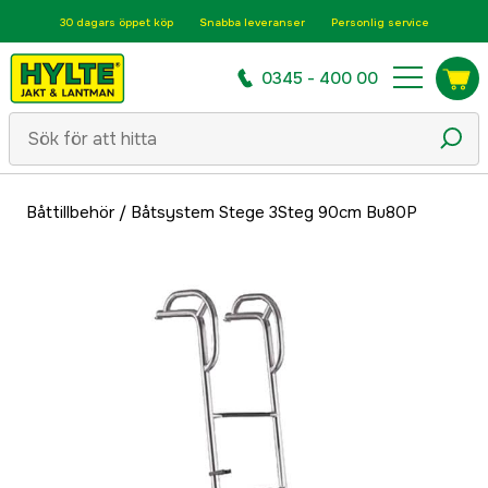
30 dagars öppet köp
Snabba leveranser
Personlig service
0345 - 400 00
Båttillbehör
/
Båtsystem Stege 3Steg 90cm Bu80P