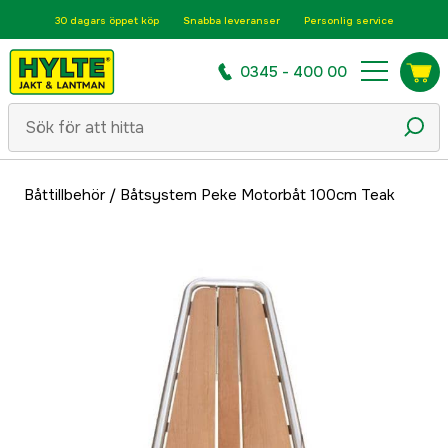
30 dagars öppet köp
Snabba leveranser
Personlig service
0345 - 400 00
Båttillbehör
/
Båtsystem Peke Motorbåt 100cm Teak