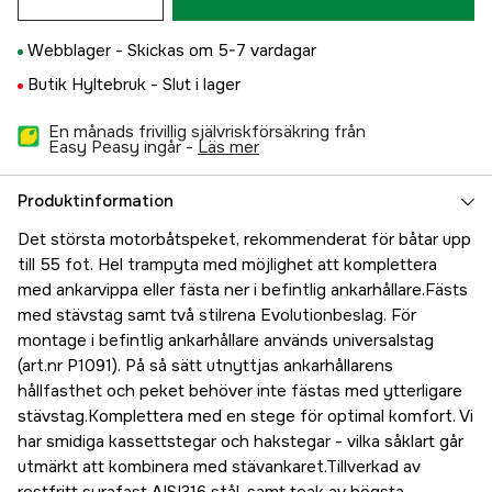
Webblager -
Skickas om 5-7 vardagar
Butik Hyltebruk -
Slut i lager
En månads frivillig självriskförsäkring från
Easy Peasy ingår -
läs mer
Produktinformation
Det största motorbåtspeket, rekommenderat för båtar upp
till 55 fot. Hel trampyta med möjlighet att komplettera
med ankarvippa eller fästa ner i befintlig ankarhållare.Fästs
med stävstag samt två stilrena Evolutionbeslag. För
montage i befintlig ankarhållare används universalstag
(art.nr P1091). På så sätt utnyttjas ankarhållarens
hållfasthet och peket behöver inte fästas med ytterligare
stävstag.Komplettera med en stege för optimal komfort. Vi
har smidiga kassettstegar och hakstegar - vilka såklart går
utmärkt att kombinera med stävankaret.Tillverkad av