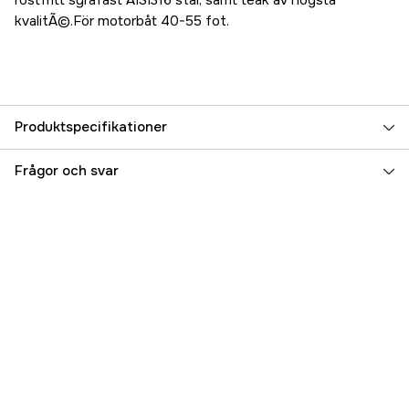
rostfritt syrafast AISI316 stål, samt teak av högsta
kvalitÃ©.För motorbåt 40-55 fot.
Produktspecifikationer
Referensnummer
5000072246
Frågor och svar
Tillverkarens artikelnummer
MP1000TE-1
EAN
7332640006542