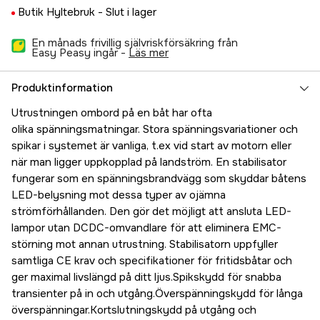
Butik Hyltebruk -
Slut i lager
En månads frivillig självriskförsäkring från
Easy Peasy ingår -
läs mer
Produktinformation
Utrustningen ombord på en båt har ofta
olika spänningsmatningar. Stora spänningsvariationer och
spikar i systemet är vanliga, t.ex vid start av motorn eller
när man ligger uppkopplad på landström. En stabilisator
fungerar som en spänningsbrandvägg som skyddar båtens
LED-belysning mot dessa typer av ojämna
strömförhållanden. Den gör det möjligt att ansluta LED-
lampor utan DCDC-omvandlare för att eliminera EMC-
störning mot annan utrustning. Stabilisatorn uppfyller
samtliga CE krav och specifikationer för fritidsbåtar och
ger maximal livslängd på ditt ljus.Spikskydd för snabba
transienter på in och utgång.Överspänningskydd för långa
överspänningar.Kortslutningskydd på utgång och