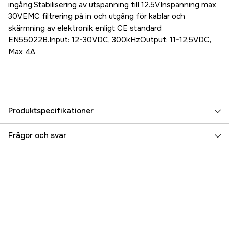
ingång.Stabilisering av utspänning till 12.5VInspänning max
30VEMC filtrering på in och utgång för kablar och
skärmning av elektronik enligt CE standard
EN55022B.Input: 12-30VDC, 300kHzOutput: 11-12,5VDC,
Max 4A
Produktspecifikationer
Referensnummer
5000031566
Frågor och svar
Tillverkarens artikelnummer
5934
EAN
7332640008225