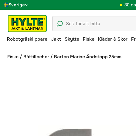
30 da
Sverige
Danmark
Suomi
Robotgräsklippare
Jakt
Skytte
Fiske
Kläder & Skor
Fr
Norge
Deutschland
Fiske
/
Båttillbehör
/
Barton Marine Ändstopp 25mm