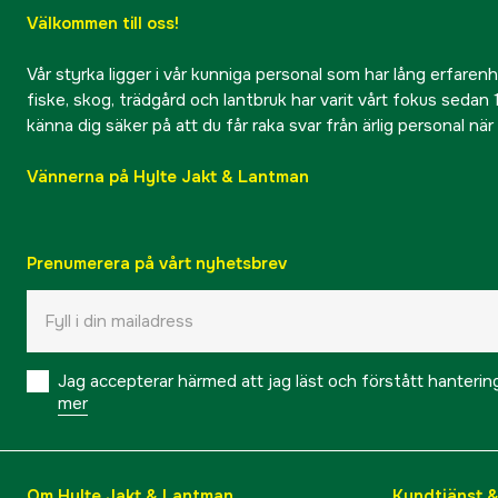
Välkommen till oss!
Vår styrka ligger i vår kunniga personal som har lång erfarenhet
fiske, skog, trädgård och lantbruk har varit vårt fokus sedan 1
känna dig säker på att du får raka svar från ärlig personal nä
Vännerna på Hylte Jakt & Lantman
Prenumerera på vårt nyhetsbrev
Jag accepterar härmed att jag läst och förstått hanteri
mer
Om Hylte Jakt & Lantman
Kundtjänst 