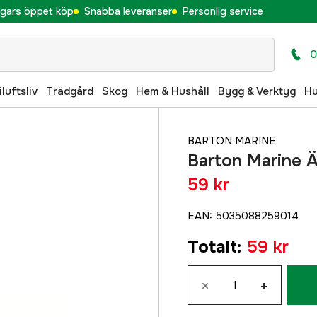
gars öppet köp
Snabba leveranser
Personlig service
0
iluftsliv
Trädgård
Skog
Hem & Hushåll
Bygg & Verktyg
H
BARTON MARINE
Barton Marine
59 kr
EAN
:
5035088259014
Totalt
:
59 kr
×
+