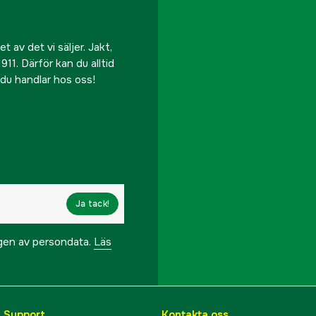
 av det vi säljer. Jakt,
911. Därför kan du alltid
r du handlar hos oss!
Ja tack!
ngen av persondata.
Läs
& Support
Kontakta oss