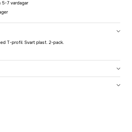
 5-7 vardagar
lager
d T-profil. Svart plast. 2-pack.
5000026048
ummer
25901
5035088259014