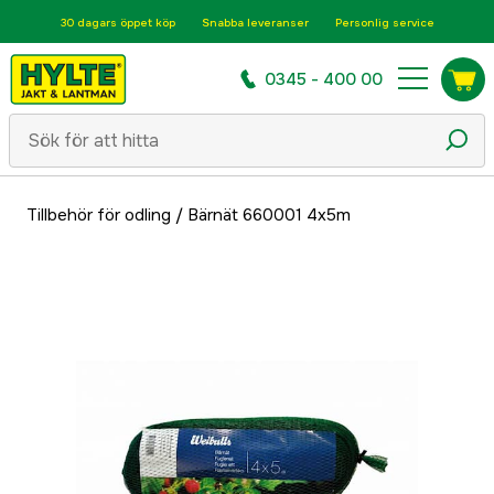
30 dagars öppet köp
Snabba leveranser
Personlig service
0345 - 400 00
Tillbehör för odling
/
Bärnät 660001 4x5m