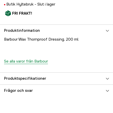
Butik Hyltebruk -
Slut i lager
FRI FRAKT!
Produktinformation
Barbour Wax Thornproof Dressing, 200 ml.
Se alla varor från Barbour
Produktspecifikationer
Referensnummer
3000010586
Frågor och svar
Tillverkarens artikelnummer
UAC0001MI11-1
EAN
725077002770