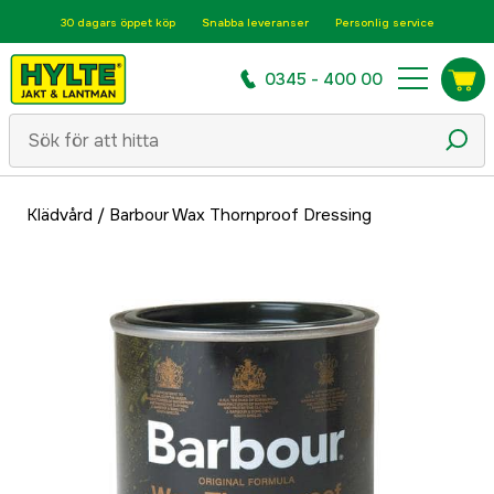
30 dagars öppet köp
Snabba leveranser
Personlig service
0345 - 400 00
Klädvård
/
Barbour Wax Thornproof Dressing