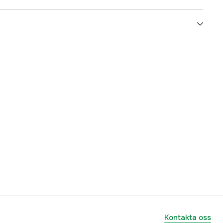
5000021965
ummer
2565-000-1
7392715256517
Kontakta oss