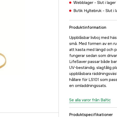
Webblager -
Slut i lager
Butik Hyltebruk -
Slut i 
Produktinformation
Uppblåsbar livboj med häs
små. Med formen av en rugby
att kasta med längd och pre
fungerar sedan som drivank
LifeSaver passar både barn
UV-beständig, slagtålig pla
uppblåsbara räddningsväs
hållare för LS101 som pass
en omladdningssats.
Se alla varor från Baltic
Produktspecifikationer