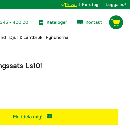
Privat
Företag
Logga in
345 - 400 00
Kataloger
Kontakt
und
Djur & Lantbruk
Fyndhörna
ngssats Ls101
Meddela mig!