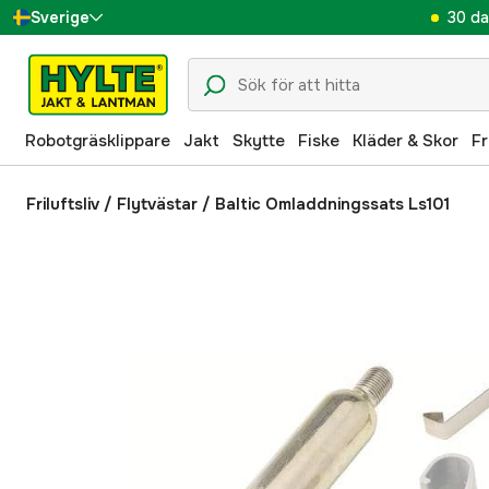
30 da
Sverige
Danmark
Suomi
Robotgräsklippare
Jakt
Skytte
Fiske
Kläder & Skor
Fr
Norge
Deutschland
Friluftsliv
/
Flytvästar
/
Baltic Omladdningssats Ls101