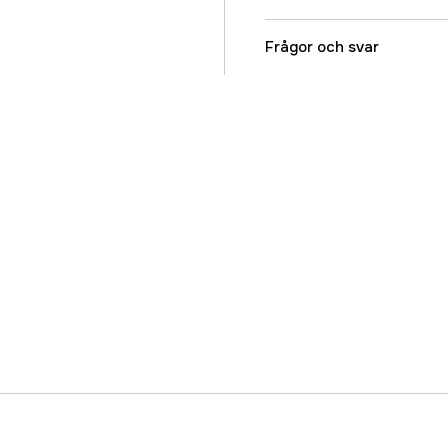
Referensnummer
Frågor och svar
Tillverkarens artikeln
EAN