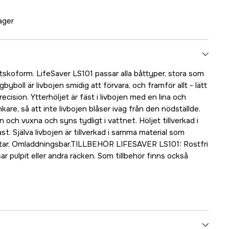
lager
tskoform. LifeSaver LS101 passar alla båttyper, stora som
boll är livbojen smidig att förvara, och framför allt - lätt
cision. Ytterhöljet är fäst i livbojen med en lina och
are, så att inte livbojen blåser iväg från den nödställde.
 och vuxna och syns tydligt i vattnet. Höljet tillverkad i
st. Själva livbojen är tillverkad i samma material som
tar. Omladdningsbar.TILLBEHÖR LIFESAVER LS101: Rostfri
ar pulpit eller andra räcken. Som tillbehör finns också