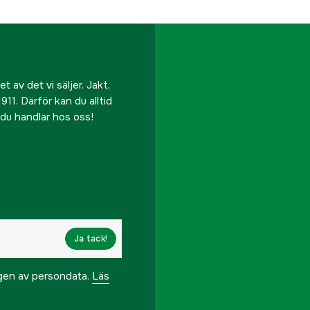
 av det vi säljer. Jakt,
911. Därför kan du alltid
r du handlar hos oss!
Ja tack!
ngen av persondata.
Läs