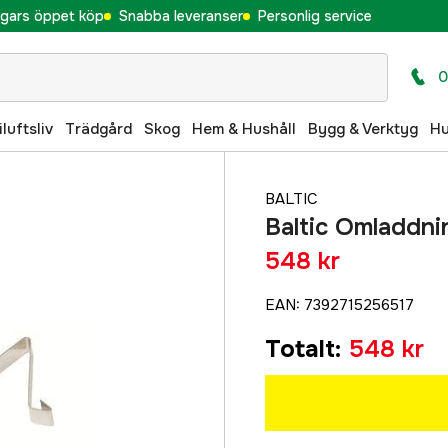
gars öppet köp
Snabba leveranser
Personlig service
0
iluftsliv
Trädgård
Skog
Hem & Hushåll
Bygg & Verktyg
H
BALTIC
Baltic Omladdni
548 kr
EAN
:
7392715256517
Totalt
:
548 kr