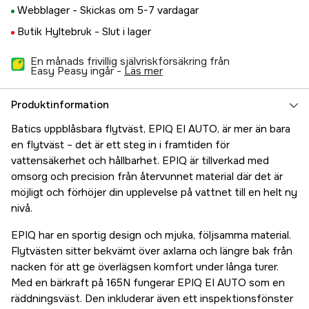
Webblager -
Skickas om 5-7 vardagar
Butik Hyltebruk -
Slut i lager
En månads frivillig självriskförsäkring från
Easy Peasy ingår -
läs mer
Produktinformation
Batics uppblåsbara flytväst, EPIQ EI AUTO, är mer än bara
en flytväst – det är ett steg in i framtiden för
vattensäkerhet och hållbarhet. EPIQ är tillverkad med
omsorg och precision från återvunnet material där det är
möjligt och förhöjer din upplevelse på vattnet till en helt ny
nivå.
EPIQ har en sportig design och mjuka, följsamma material.
Flytvästen sitter bekvämt över axlarna och längre bak från
nacken för att ge överlägsen komfort under långa turer.
Med en bärkraft på 165N fungerar EPIQ EI AUTO som en
räddningsväst. Den inkluderar även ett inspektionsfönster