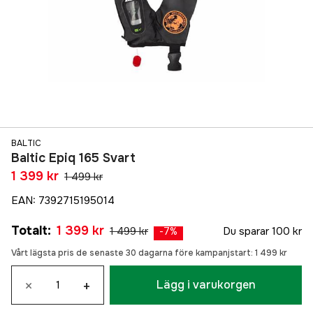
BALTIC
Baltic Epiq 165 Svart
1 399 kr
1 499 kr
EAN
:
7392715195014
Totalt
:
1 399 kr
1 499 kr
Du sparar
100 kr
-
7
%
Vårt lägsta pris de senaste 30 dagarna före kampanjstart:
1 499 kr
×
+
Lägg i varukorgen