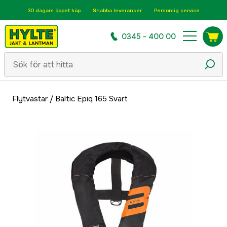
30 dagars öppet köp
Snabba leveranser
Personlig service
0345 - 400 00
Flytvästar
/
Baltic Epiq 165 Svart