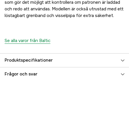
som gör det möjligt att kontrollera om patronen är laddad
och redo att användas. Modellen är också utrustad med ett
löstagbart grenband och visselpipa för extra säkerhet.
Se alla varor från Baltic
Produktspecifikationer
Flytkraft
165 N
Frågor och svar
Size
40 - 150 kg
Referensnummer
5000093129
Tillverkarens artikelnummer
17.73500
EAN
7392715195014