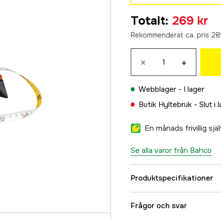
30 m
Totalt
:
269 kr
269 kr
Rekommenderat ca. pris 28
50 m
406 kr
×
+
100 m
839 kr
Webblager -
I lager
Butik Hyltebruk -
Slut i 
En månads frivillig sj
Se alla varor från Bahco
Produktspecifikationer
Material
Frågor och svar