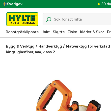
30 da
Sverige
Danmark
Suomi
Robotgräsklippare
Jakt
Skytte
Fiske
Kläder & Skor
Fr
Norge
Deutschland
Bygg & Verktyg
/
Handverktyg
/
Mätverktyg för verkstad
långt, glasfiber, mm, klass 2