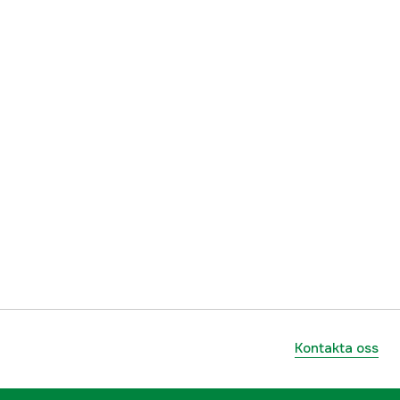
mm
13 mm
Klass II
4000031745
ummer
LTS-30
7314150120109
Kontakta oss