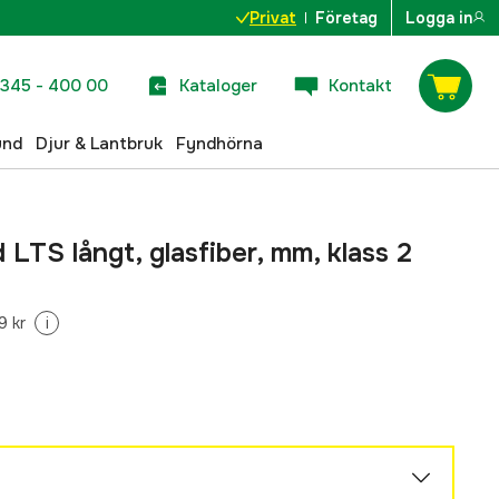
Privat
Företag
Logga in
345 - 400 00
Kataloger
Kontakt
und
Djur & Lantbruk
Fyndhörna
LTS långt, glasfiber, mm, klass 2
9 kr
i