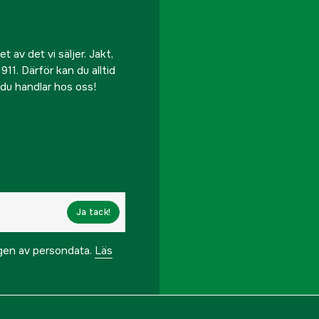
 av det vi säljer. Jakt,
911. Därför kan du alltid
r du handlar hos oss!
Ja tack!
ngen av persondata.
Läs