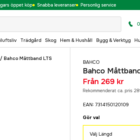
gars öppet köp
Snabba leveranser
Personlig service
0
iluftsliv
Trädgård
Skog
Hem & Hushåll
Bygg & Verktyg
H
/
Bahco Måttband LTS
BAHCO
Bahco Måttband 
Från
269 kr
Rekommenderat ca. pris 28
EAN
:
7314150120109
Gör val
Välj Längd