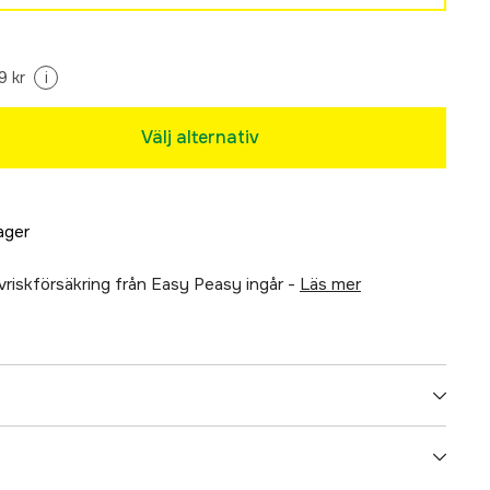
9 kr
i
Välj alternativ
lager
älvriskförsäkring från Easy Peasy ingår -
läs mer
Glasfiber