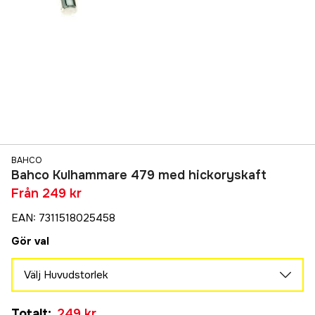
BAHCO
Bahco Kulhammare 479 med hickoryskaft
Från
249 kr
EAN
:
7311518025458
Gör val
Välj Huvudstorlek
340 g
Totalt
:
249 kr
249 kr