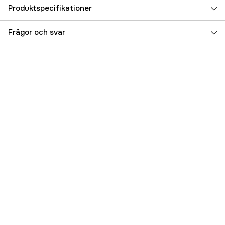
Produktspecifikationer
Referensnummer
4000027404
Frågor och svar
Tillverkarens artikelnummer
479-12
EAN
7311518025458