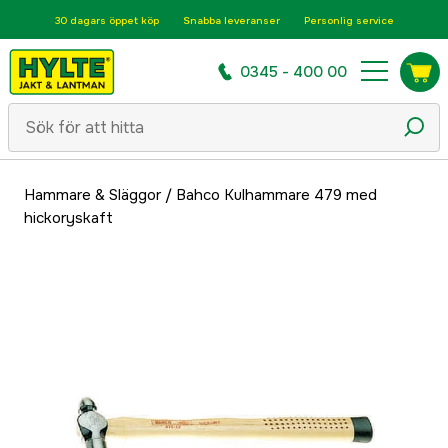
30 dagars öppet köp
Snabba leveranser
Personlig service
0345 - 400 00
Hammare & Släggor
/
Bahco Kulhammare 479 med
hickoryskaft