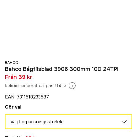
BAHCO
Bahco Bågfilsblad 3906 300mm 10D 24TPI
Från
39 kr
Rekommenderat ca. pris 114 kr
i
EAN
:
7311518233587
Gör val
Välj Förpackningsstorlek
1 st
Slutsåld