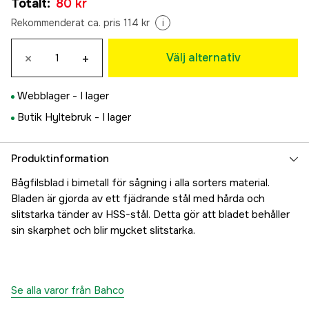
Totalt
:
80 kr
39 kr
2 st
Rekommenderat ca. pris 114 kr
i
80 kr
×
+
Välj alternativ
Webblager -
I lager
Butik Hyltebruk -
I lager
Produktinformation
Bågfilsblad i bimetall för sågning i alla sorters material.
Bladen är gjorda av ett fjädrande stål med hårda och
slitstarka tänder av HSS-stål. Detta gör att bladet behåller
sin skarphet och blir mycket slitstarka.
Se alla varor från Bahco