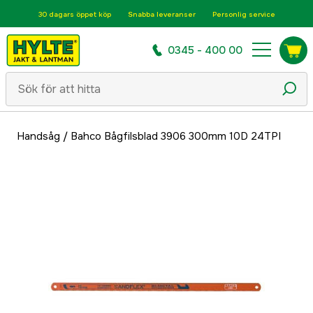
30 dagars öppet köp
Snabba leveranser
Personlig service
0345 - 400 00
Handsåg
/
Bahco Bågfilsblad 3906 300mm 10D 24TPI