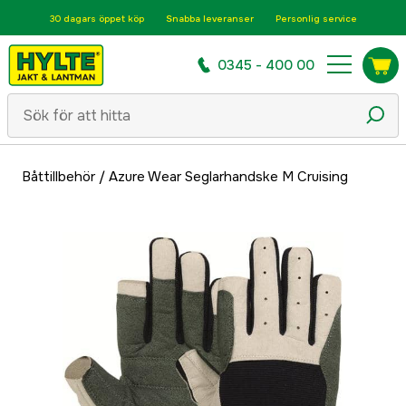
30 dagars öppet köp
Snabba leveranser
Personlig service
0345 - 400 00
Båttillbehör
/
Azure Wear Seglarhandske M Cruising