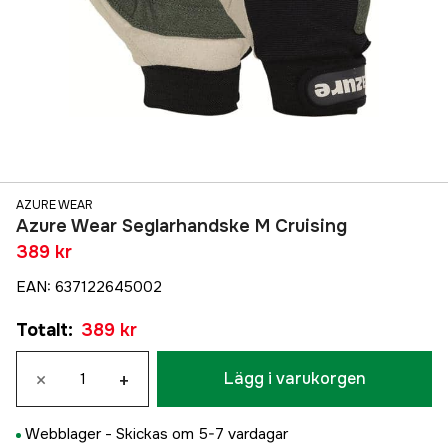
AZURE WEAR
Azure Wear Seglarhandske M Cruising
389 kr
EAN
:
637122645002
Totalt
:
389 kr
×
+
Lägg i varukorgen
Webblager -
Skickas om 5-7 vardagar