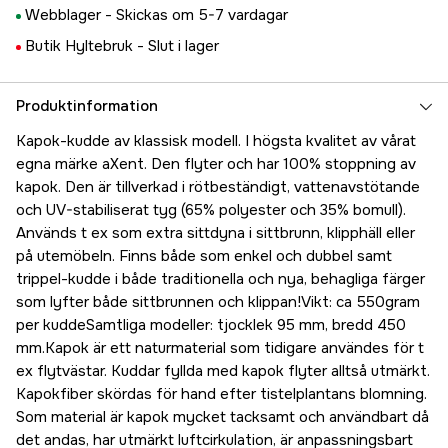
Webblager -
Skickas om 5-7 vardagar
Butik Hyltebruk -
Slut i lager
Produktinformation
Kapok-kudde av klassisk modell. I högsta kvalitet av vårat
egna märke aXent. Den flyter och har 100% stoppning av
kapok. Den är tillverkad i rötbeständigt, vattenavstötande
och UV-stabiliserat tyg (65% polyester och 35% bomull).
Används t ex som extra sittdyna i sittbrunn, klipphäll eller
på utemöbeln. Finns både som enkel och dubbel samt
trippel-kudde i både traditionella och nya, behagliga färger
som lyfter både sittbrunnen och klippan!Vikt: ca 550gram
per kuddeSamtliga modeller: tjocklek 95 mm, bredd 450
mm.Kapok är ett naturmaterial som tidigare användes för t
ex flytvästar. Kuddar fyllda med kapok flyter alltså utmärkt.
Kapokfiber skördas för hand efter tistelplantans blomning.
Som material är kapok mycket tacksamt och användbart då
det andas, har utmärkt luftcirkulation, är anpassningsbart