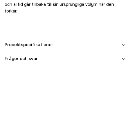
och alltid går tillbaka till sin ursprungliga volym när den
torkar.
Produktspecifikationer
Referensnummer
5000020018
Frågor och svar
Tillverkarens artikelnummer
17.2950
EAN
7393401029507