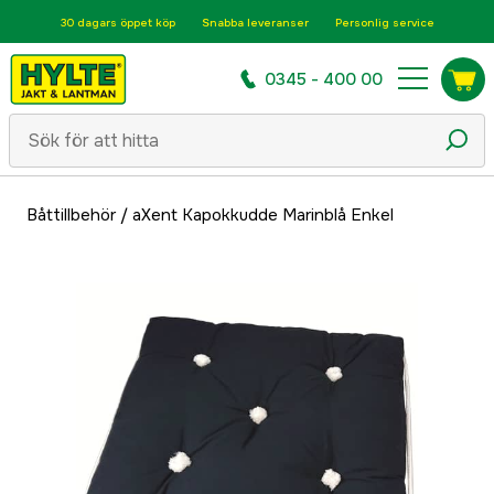
30 dagars öppet köp
Snabba leveranser
Personlig service
0345 - 400 00
Båttillbehör
/
aXent Kapokkudde Marinblå Enkel