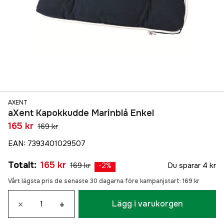
AXENT
aXent Kapokkudde Marinblå Enkel
165 kr
169 kr
EAN
:
7393401029507
Totalt
:
165 kr
169 kr
Du sparar
4 kr
-
2
%
Vårt lägsta pris de senaste 30 dagarna före kampanjstart:
169 kr
×
+
Lägg i varukorgen