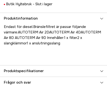
Butik Hyltebruk -
Slut i lager
Produktinformation
Endast för diesel.Bränslefiltret är passar följande
värmare:AUTOTERM Air 2DAUTOTERM Air 4DAUTOTERM
Air 8D AUTOTERM Air 9D Innehåller:1 x filter2 x
slangklämmor1 x anslutningsslang
Produktspecifikationer
Referensnummer
5000038053
Frågor och svar
Tillverkarens artikelnummer
17.46203
EAN
7393401462038