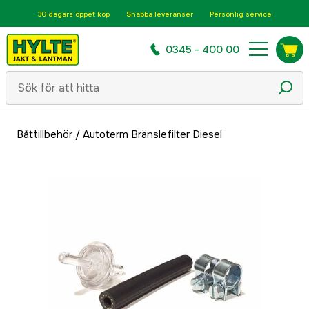
30 dagars öppet köp
Snabba leveranser
Personlig service
0345 - 400 00
Båttillbehör
/
Autoterm Bränslefilter Diesel