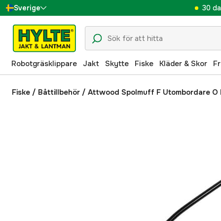
30 da
Sverige
Danmark
Suomi
Robotgräsklippare
Jakt
Skytte
Fiske
Kläder & Skor
Fr
Norge
Deutschland
Fiske
/
Båttillbehör
/
Attwood Spolmuff F Utombordare O 