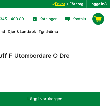
Privat
Företag
Logga in
345 - 400 00
Kataloger
Kontakt
und
Djur & Lantbruk
Fyndhörna
ff F Utombordare O Dre
Lägg i varukorgen