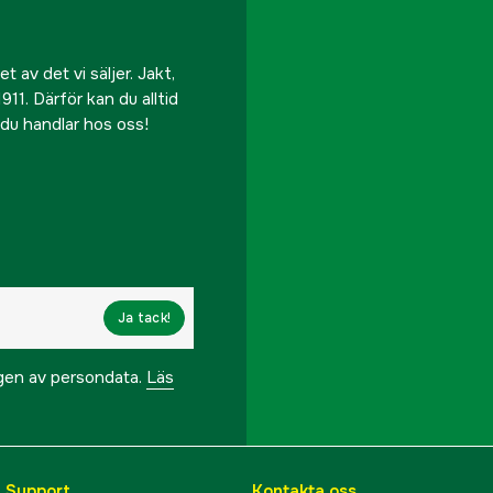
 av det vi säljer. Jakt,
911. Därför kan du alltid
r du handlar hos oss!
Ja tack!
ngen av persondata.
Läs
& Support
Kontakta oss