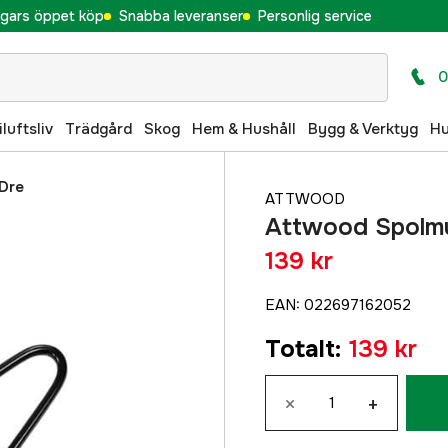
gars öppet köp
Snabba leveranser
Personlig service
0
iluftsliv
Trädgård
Skog
Hem & Hushåll
Bygg & Verktyg
H
Dre
ATTWOOD
Attwood Spolmu
139 kr
EAN
:
022697162052
Totalt
:
139 kr
×
+