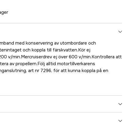
lager
samband med konservering av utombordare och
enintaget och koppla till färskvatten.Kör ej
0 v/min.Mercruiserdrev ej över 600 v/min.Kontrollera att
ra av propellern.Följ alltid motortillverkarens
anganslutning, art nr 7296, för att kunna koppla på en
5000024168