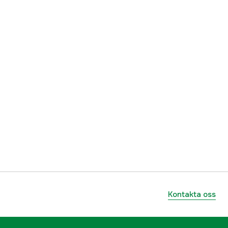
ummer
17.7293
022697162052
Kontakta oss