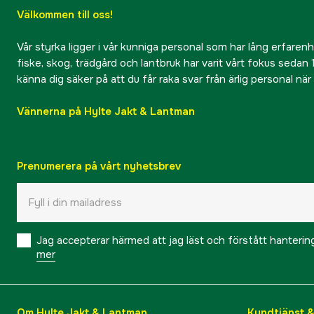
Välkommen till oss!
Vår styrka ligger i vår kunniga personal som har lång erfarenhet
fiske, skog, trädgård och lantbruk har varit vårt fokus sedan 1
känna dig säker på att du får raka svar från ärlig personal nä
Vännerna på Hylte Jakt & Lantman
Prenumerera på vårt nyhetsbrev
Jag accepterar härmed att jag läst och förstått hanteri
mer
Om Hylte Jakt & Lantman
Kundtjänst 