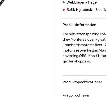
Webblager -
I lager
Butik Hyltebruk -
Slut i 
Produktinformation
För sötvattenspolning i 
drev.Monteras över kylvatt
utombordsmotorer över 120
motorn ej överhettas.Monte
anvisning.OBS! Köp till sl
gardenakoppling.
Produktspecifikationer
Referensnummer
Frågor och svar