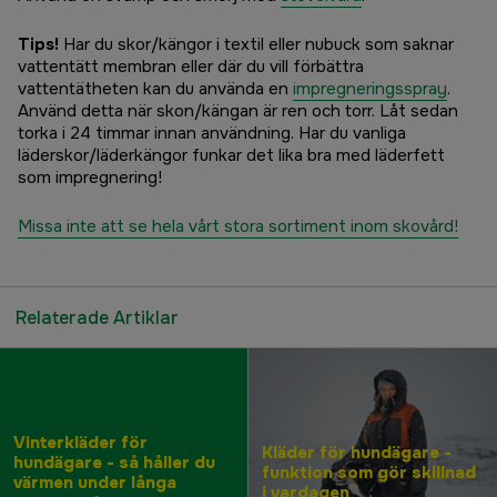
Tips!
Har du skor/kängor i textil eller nubuck som saknar
vattentätt membran eller där du vill förbättra
vattentätheten kan du använda en
impregneringsspray
.
Använd detta när skon/kängan är ren och torr. Låt sedan
torka i 24 timmar innan användning. Har du vanliga
läderskor/läderkängor funkar det lika bra med läderfett
som impregnering!
Missa inte att se hela vårt stora sortiment inom skovård!
Relaterade Artiklar
Vinterkläder för
Kläder för hundägare -
hundägare - så håller du
funktion som gör skillnad
värmen under långa
i vardagen