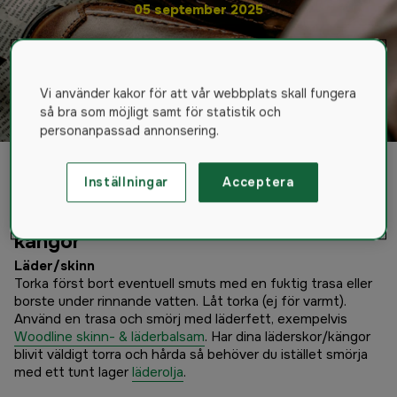
05 september 2025
Vi använder kakor för att vår webbplats skall fungera
så bra som möjligt samt för statistik och
personanpassad annonsering.
Inställningar
Acceptera
Så sköter du bäst dina skor och
kängor
Läder/skinn
Torka först bort eventuell smuts med en fuktig trasa eller
borste under rinnande vatten. Låt torka (ej för varmt).
Använd en trasa och smörj med läderfett, exempelvis
Woodline skinn- & läderbalsam
. Har dina läderskor/kängor
blivit väldigt torra och hårda så behöver du istället smörja
med ett tunt lager
läderolja
.