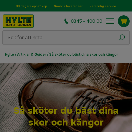
30 dagars öppet köp
Snabba leveranser
Personlig service
0345 - 400 00
Hylte
/
Artiklar & Guider
/
Så sköter du bäst dina skor och kängor
Så sköter du bäst dina
skor och kängor