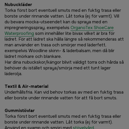
Nubuckläder
Torka först bort eventuell smuts med en fuktig trasa eller
borste under rinnande vatten. Låt torka (ej för varmt). Vill
du bevara mocka-utseendet kan du spraya med en
impregneringsspray, exempelvis
OrganoTex ShoeCare
Waterproofing
som innehåller lite bivax vilket är bra för
lädret. För att lädret ska hålla längre så rekommenderas att
man använder en trasa och smörjer med läderfett,
exempelvis Woodline skinn- & läderbalsam, men då blir
lädret mörkare och blankare.
Har dina nubuckskor/kängor blivit väldigt torra och hårda så
behöver du istället spraya/smörja med ett tunt lager
läderolja.
Textil & Air-material
Underhållsfria. Kan vid behov torkas av med en fuktig trasa
eller borste under rinnande vatten för att få bort smuts.
Gummistövlar
Torka först bort eventuell smuts med en fuktig trasa eller
borste under rinnande vatten. Låt torka (ej för varmt).
Använd en svamp och smörj med
stövelvård
.