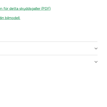
 för detta skyddsgaller (PDF)
din bilmodell.
HONDA
Djur & Lantbruk
Skyddsgaller
Hund
3000075479