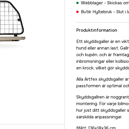
Webblager -
Skickas om
Butik Hyltebruk -
Slut i 
Produktinformation
Ett skyddsgaller är en vikt
hund eller annan last. Gal
och kupén, och är framtage
inbromsningar eller kollisio
en krock, vilket gör skydds
Alla Artfex skyddsgaller ä
passformen är optimal och
Skyddsgallren är noggrant
montering. För varje bilmo
hur just ditt skyddsgaller 
särskilda anpassningar.
Mått: 136x18x36 cm