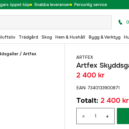
gars öppet köp
Snabba leveranser
Personlig service
0
iluftsliv
Trädgård
Skog
Hem & Hushåll
Bygg & Verktyg
H
dsgaller
/
Artfex
ARTFEX
Artfex Skyddsg
2 400 kr
EAN
:
7340133900871
Totalt
:
2 400 kr
×
+