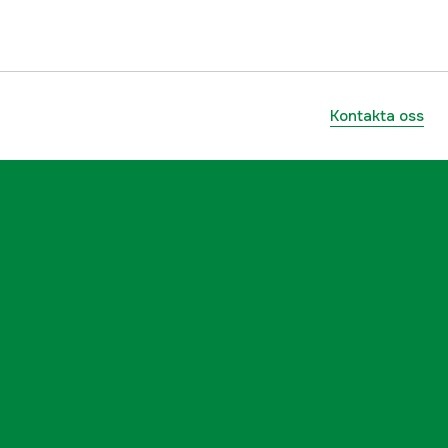
ummer
40626
7340133900871
Kontakta oss