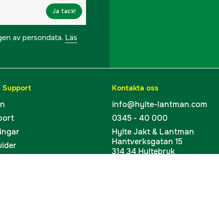
Ja tack!
ngen av persondata.
Läs
& Support
Kontakta oss
en
info@hylte-lantman.com
port
0345 - 40 000
ingar
Hylte Jakt & Lantman
Hantverksgatan 15
uider
314 34 Hyltebruk
kort