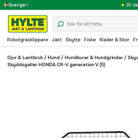
30 da
Sverige
Danmark
Suomi
Robotgräsklippare
Jakt
Skytte
Fiske
Kläder & Skor
Fr
Norge
Deutschland
Djur & Lantbruk
/
Hund
/
Hundburar & Hundgrindar
/
Skyd
Skyddsgaller HONDA CR-V generation V (5)