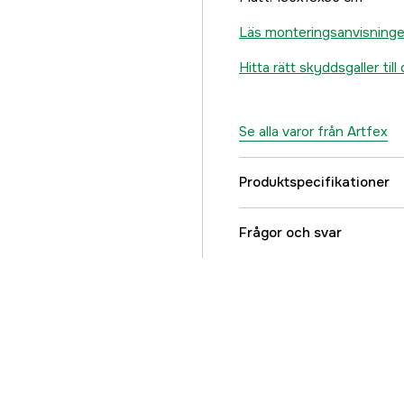
Läs monteringsanvisningen
Hitta rätt skyddsgaller till 
Se alla varor från Artfex
Produktspecifikationer
Car brand
Frågor och svar
Hylte Kategorifilter - 
Djurtyp
Referensnummer