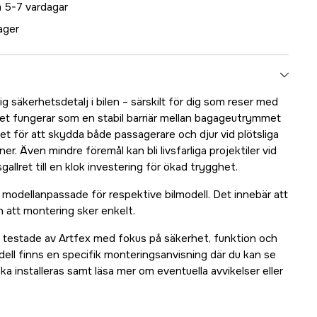
 5-7 vardagar
lager
ig säkerhetsdetalj i bilen – särskilt för dig som reser med
lret fungerar som en stabil barriär mellan bagageutrymmet
t för att skydda både passagerare och djur vid plötsliga
ner. Även mindre föremål kan bli livsfarliga projektiler vid
gallret till en klok investering för ökad trygghet.
r modellanpassade för respektive bilmodell. Det innebär att
 att montering sker enkelt.
 testade av Artfex med fokus på säkerhet, funktion och
dell finns en specifik monteringsanvisning där du kan se
ska installeras samt läsa mer om eventuella avvikelser eller