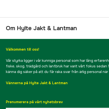
Om Hylte Jakt & Lantman
Välkommen till oss!
Vår styrka ligger i vår kunniga personal som har lång erfarenhet
fiske, skog, trädgård och lantbruk har varit vårt fokus sedan 1
känna dig säker på att du får raka svar från ärlig personal nä
Vännerna på Hylte Jakt & Lantman
Prenumerera på vårt nyhetsbrev