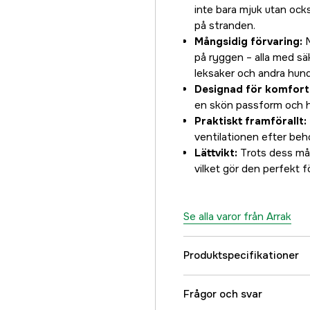
inte bara mjuk utan ocks
på stranden.
Mångsidig förvaring:
M
på ryggen – alla med sä
leksaker och andra hundr
Designad för komfort
en skön passform och hå
Praktiskt framförallt:
ventilationen efter behov
Lättvikt:
Trots dess mån
vilket gör den perfekt f
Se alla varor från Arrak
Produktspecifikationer
Färgton
Frågor och svar