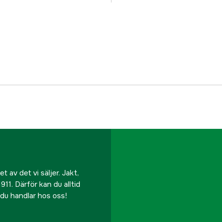
Dam/Herr
Referensnummer
Tillverkarens artikeln
 av det vi säljer. Jakt,
911. Därför kan du alltid
r du handlar hos oss!