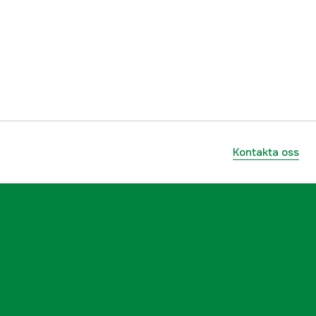
Herr
3000044376
ummer
27044_63-XS
Kontakta oss