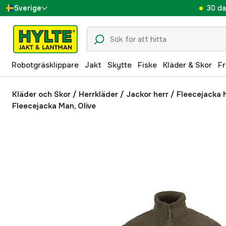
30 da
Sverige
Danmark
Suomi
Robotgräsklippare
Jakt
Skytte
Fiske
Kläder & Skor
Fr
Norge
Deutschland
Kläder och Skor
/
Herrkläder
/
Jackor herr
/
Fleecejacka 
Fleecejacka Man, Olive