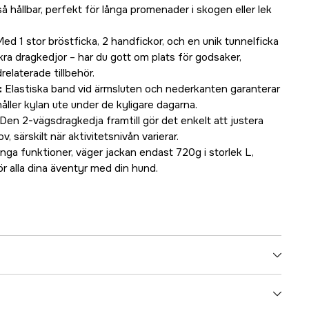
å hållbar, perfekt för långa promenader i skogen eller lek
ed 1 stor bröstficka, 2 handfickor, och en unik tunnelficka
kra dragkedjor – har du gott om plats för godsaker,
elaterade tillbehör.
:
Elastiska band vid ärmsluten och nederkanten garanterar
ller kylan ute under de kyligare dagarna.
Den 2-vägsdragkedja framtill gör det enkelt att justera
, särskilt när aktivitetsnivån varierar.
ga funktioner, väger jackan endast 720g i storlek L,
ör alla dina äventyr med din hund.
Grön