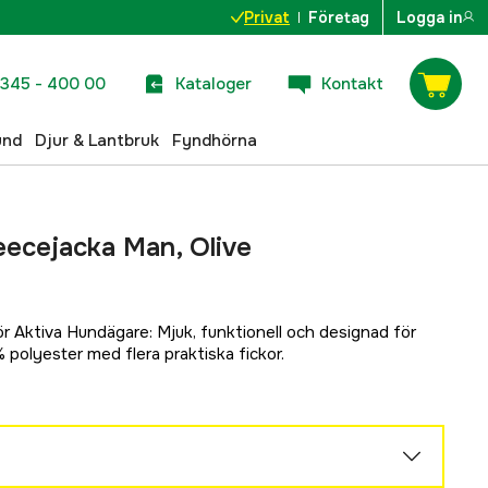
Privat
Företag
Logga in
345 - 400 00
Kataloger
Kontakt
und
Djur & Lantbruk
Fyndhörna
eecejacka Man, Olive
ör Aktiva Hundägare: Mjuk, funktionell och designad för
% polyester med flera praktiska fickor.