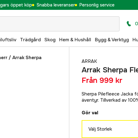
gars öppet köp
Snabba leveranser
Personlig service
0
iluftsliv
Trädgård
Skog
Hem & Hushåll
Bygg & Verktyg
H
herr
/
Arrak Sherpa
ARRAK
Arrak Sherpa Fl
Från
999 kr
Sherpa Pilefleece Jacka f
äventyr. Tillverkad av 100
Gör val
Välj Storlek