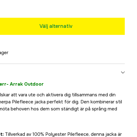
Slutsåld
Slutsåld
Välj alternativ
lager
herr- Arrak Outdoor
skar att vara ute och aktivera dig tillsammans med din
erpa Pilefleece jacka perfekt för dig. Den kombinerar stil
tt möta behoven hos dem som ständigt är på språng med
t:
Tillverkad av 100% Polyester Pilefleece, denna jacka är