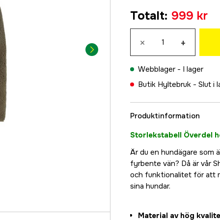
XS
Totalt
:
999 kr
999 kr
S
×
+
999 kr
M
Webblager -
I lager
999 kr
Butik Hyltebruk -
Slut i 
L
999 kr
Produktinformation
XL
999 kr
Storlekstabell Överdel 
2XL
Är du en hundägare som äl
999 kr
fyrbente vän? Då är vår Sh
3XL
och funktionalitet för a
999 kr
sina hundar.
Material av hög kvalite