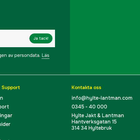
Ja tack!
ngen av persondata.
Läs
& Support
Kontakta oss
en
info@hylte-lantman.com
port
0345 - 40 000
ingar
Hylte Jakt & Lantman
Hantverksgatan 15
uider
314 34 Hyltebruk