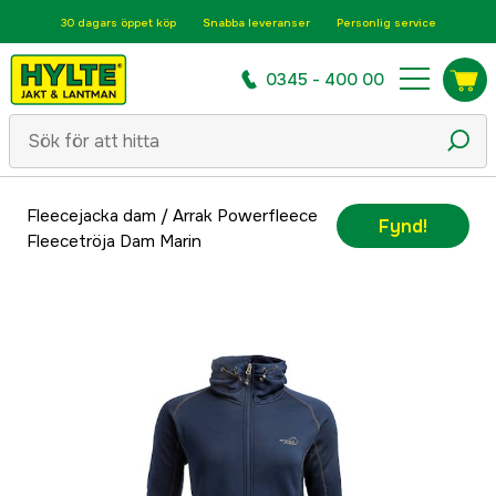
30 dagars öppet köp
Snabba leveranser
Personlig service
0345 - 400 00
Fleecejacka dam
/
Arrak Powerfleece
Fynd!
Fleecetröja Dam Marin