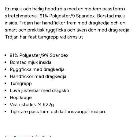
629 kr
En mjuk och härlig hoodtröja med en modern passform i
stretchmaterial. 91% Polyester/9 Spandex. Borstad mjuk
insida. Tröjan har handfickor fram med dragkedja och en
smart och praktisk ryggficka och även den med dragkedja.
Tröjan har fast tumgrepp vid ärmslut
91% Polyester/9% Spandex
Borstad mjuk insida
Ryggficka med dragkedja
Handfickor med dragkedja
Tumgrepp
Luva justerbar med dragsko
Hög krage
Vikt i storlek M 522g
Tightare passform och lätt insvängd i midjan.