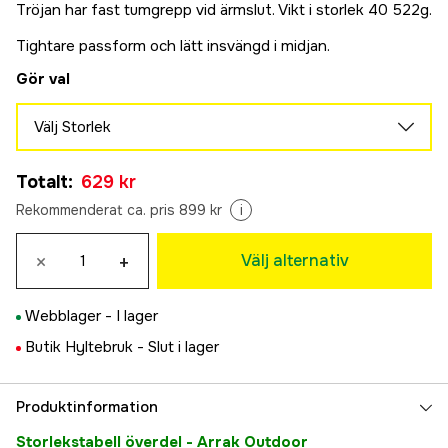
Tröjan har fast tumgrepp vid ärmslut. Vikt i storlek 40 522g.
Tightare passform och lätt insvängd i midjan.
Gör val
Välj Storlek
XS
Totalt
:
629 kr
629 kr
S
Rekommenderat ca. pris 899 kr
i
629 kr
M
×
+
Välj alternativ
629 kr
L
Webblager -
I lager
629 kr
XL
Butik Hyltebruk -
Slut i lager
629 kr
2XL
Produktinformation
629 kr
3XL
Storlekstabell överdel - Arrak Outdoor